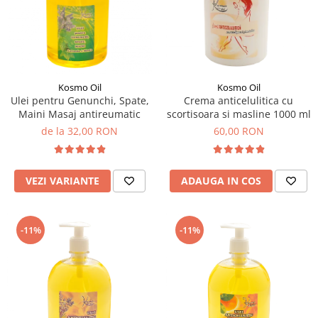
SUEDEZ (RELAXANT)
TERAPEUTIC
THAILANDEZ (LOMI-LOMI)
Kosmo Oil
Kosmo Oil
Ulei pentru Genunchi, Spate,
Crema anticelulitica cu
Maini Masaj antireumatic
scortisoara si masline 1000 ml
de la 32,00 RON
60,00 RON
VEZI VARIANTE
ADAUGA IN COS
-11%
-11%