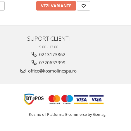
VEZI VARIANTE
V
SUPORT CLIENTI
9.00 - 17.00
0213173862
0720633399
office@kosmolinespa.ro
Kosmo oil
Platforma E-commerce by Gomag