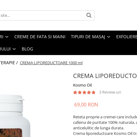
RI
CREME DE FATA SI MAINI
TIPURI DE MASAJ
EXFOLIER
RULUI
BLOG
ERAPIE /
CREMA LIPOREDUCTOARE 1000 ml
CREMA LIPOREDUCTOA
Kosmo Oil
3 Review-uri
69,00 RON
Reteta proprie a cremei care includ
cafeina de puritate 100% naturala, 
anticelulitic de lunga durata.
Crema liporeductoare Kosmo Oil tra