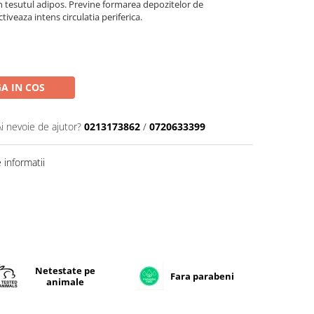
n tesutul adipos. Previne formarea depozitelor de
ctiveaza intens circulatia periferica.
A IN COS
Ai nevoie de ajutor?
0213173862
/
0720633399
informatii
Netestate pe
Fara parabeni
animale