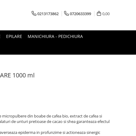
0213173862
0720633399
0,00
E
EPILARE
MANICHIURA - PEDICHIURA
RE 1000 ml
e micropulbere din boabe de cafea bio, extract de cafea si
alaturi de unturi pretioase de cacao si shea garanteaza efectul
verseaza epiderma in profunzime si actioneaza sinergic