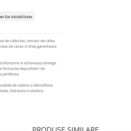
n De Valabilitate
e de cafea bio, extract de cafea
tioase de cacao si shea garanteaza
rofunzime si actioneaza sinergic
ne formarea depozitelor de
a periferica.
otabile de slabire si detoxifiere,
teda, hidratata si elastica
PRODUSE SIMILARE