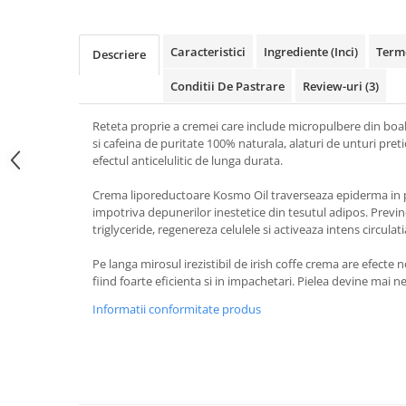
Caracteristici
Ingrediente (Inci)
Terme
Descriere
Conditii De Pastrare
Review-uri
(3)
Reteta proprie a cremei care include micropulbere din boab
si cafeina de puritate 100% naturala, alaturi de unturi pre
efectul anticelulitic de lunga durata.
Crema liporeductoare Kosmo Oil traverseaza epiderma in p
impotriva depunerilor inestetice din tesutul adipos. Previ
triglyceride, regenereza celulele si activeaza intens circulati
Pe langa mirosul irezistibil de irish coffe crema are efecte n
fiind foarte eficienta si in impachetari. Pielea devine mai ne
Informatii conformitate produs