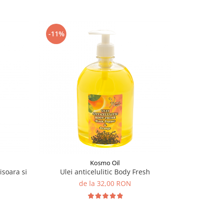
-11%
-11%
Kosmo Oil
tisoara si
Ulei anticelulitic Body Fresh
Ule
de la 32,00 RON