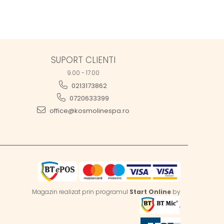
SUPORT CLIENTI
9.00 - 17.00
0213173862
0720633399
office@kosmolinespa.ro
Magazin realizat prin programul
Start Online
by
,