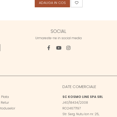
ADAUGA IN COS
SOCIAL
Urmareste-ne in social media
DATE COMERCIALE
 Plata
SC KOSMO LINE SPA SRL
e Retur
J40/18434/2008
Produselor
RO24677197
Str. Serg. Nutu Ion nr. 25,