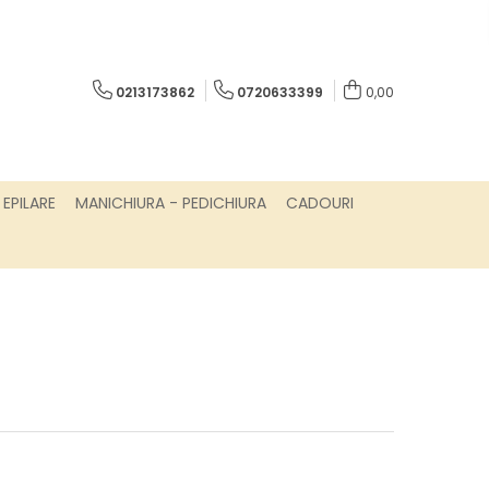
0213173862
0720633399
0,00
EPILARE
MANICHIURA - PEDICHIURA
CADOURI