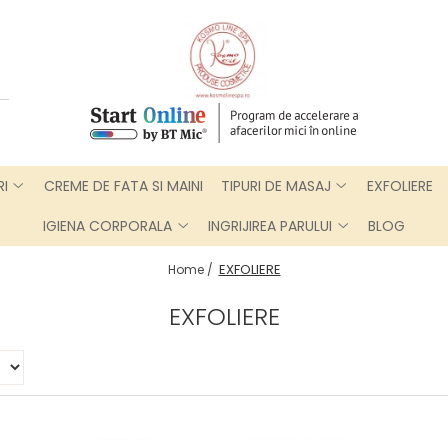
RI
CREME DE FATA SI MAINI
TIPURI DE MASAJ
EXFOLIERE
IGIENA CORPORALA
INGRIJIREA PARULUI
BLOG
EXFOLIERE
Home /
EXFOLIERE