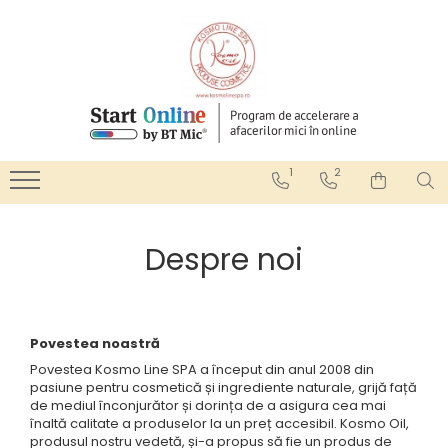
ULEIURI DE MASAJ
CREME DE MASAJ
GELURI
TIPURI DE MASAJ
IGIENA CORPORALA
INGRIJIREA PARULUI
AFRODISIAC
CELULITA
IMPACHETARI
ANTICELULITIC & SLABIRE
GELURI DE DUS
SAMPOANE
ANTICELULITIC & DRENAJ
FACIAL
RELAXARE
ANTIVERGETURI
SAPUNURI LICHIDE
ULEI DE PAR
FACIAL
FERMITATE
TERAPEUTICE
BETE BAMBUS & MADEROTERAPIE
1
2
FERMITATE
HIDRATARE
DEEP TISSUE
HIDRATARE
RELAXARE
DRENAJ LIMFATIC
Despre noi
LUMANARI - ULEI CALD
TERAPEUTIC
FACIAL
RELAXARE
TONIFIERE
PIETRE VULCANICE
TERAPEUTIC
VERGETURI
PRENATAL
TONIFIERE
REFLEXOTERAPIE
Povestea noastră
VERGETURI
SIHATSU (PRESOPUNCT)
Povestea Kosmo Line SPA a început din anul 2008 din
pasiune pentru cosmetică și ingrediente naturale, grijă față
SPORTIV
de mediul înconjurător și dorința de a asigura cea mai
înaltă calitate a produselor la un preț accesibil. Kosmo Oil,
SUEDEZ (RELAXANT)
produsul nostru vedetă, și-a propus să fie un produs de