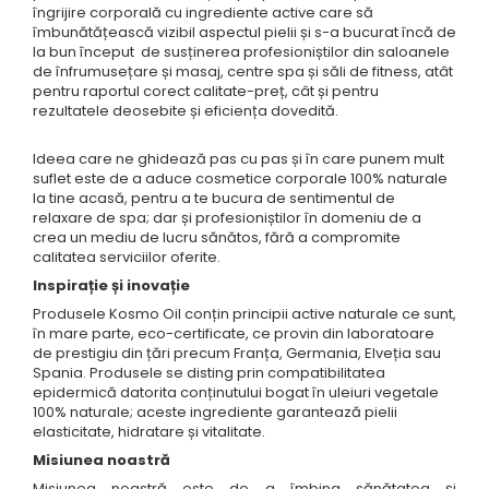
TERAPEUTIC
îngrijire corporală cu ingrediente active care să
îmbunătățească vizibil aspectul pielii și s-a bucurat încă de
THAILANDEZ (LOMI-LOMI)
la bun început de susținerea profesioniștilor din saloanele
de înfrumusețare și masaj, centre spa și săli de fitness, atât
pentru raportul corect calitate-preț, cât și pentru
rezultatele deosebite și eficiența dovedită.
Ideea care ne ghidează pas cu pas și în care punem mult
suflet este de a aduce cosmetice corporale 100% naturale
la tine acasă, pentru a te bucura de sentimentul de
relaxare de spa; dar și profesioniștilor în domeniu de a
crea un mediu de lucru sănătos, fără a compromite
calitatea serviciilor oferite.
Inspirație și inovație
Produsele Kosmo Oil conțin principii active naturale ce sunt,
în mare parte, eco-certificate, ce provin din laboratoare
de prestigiu din țări precum Franța, Germania, Elveția sau
Spania. Produsele se disting prin compatibilitatea
epidermică datorita conținutului bogat în uleiuri vegetale
100% naturale; aceste ingrediente garantează pielii
elasticitate, hidratare și vitalitate.
Misiunea noa
stră
Misiunea noastră este de a îmbina sănătatea și