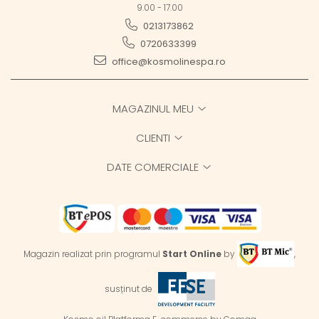
9.00 - 17.00
0213173862
0720633399
office@kosmolinespa.ro
MAGAZINUL MEU
CLIENTI
DATE COMERCIALE
Magazin realizat prin programul
Start Online
by
,
susținut de