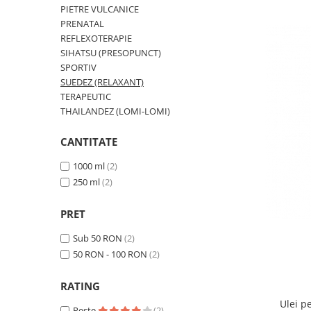
SUEDEZ (RELAXANT)
PIETRE VULCANICE
TERAPEUTIC
PRENATAL
REFLEXOTERAPIE
THAILANDEZ (LOMI-LOMI)
SIHATSU (PRESOPUNCT)
SPORTIV
SUEDEZ (RELAXANT)
TERAPEUTIC
THAILANDEZ (LOMI-LOMI)
CANTITATE
1000 ml
(2)
250 ml
(2)
PRET
Sub 50 RON
(2)
50 RON - 100 RON
(2)
RATING
Ulei p
Peste
(2)