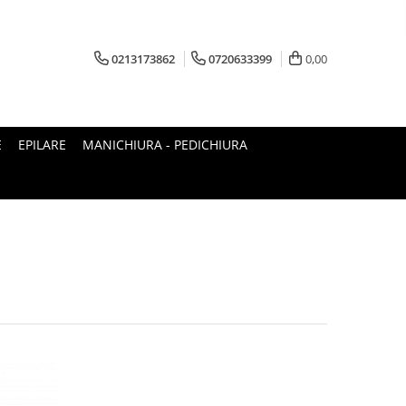
0213173862
0720633399
0,00
E
EPILARE
MANICHIURA - PEDICHIURA