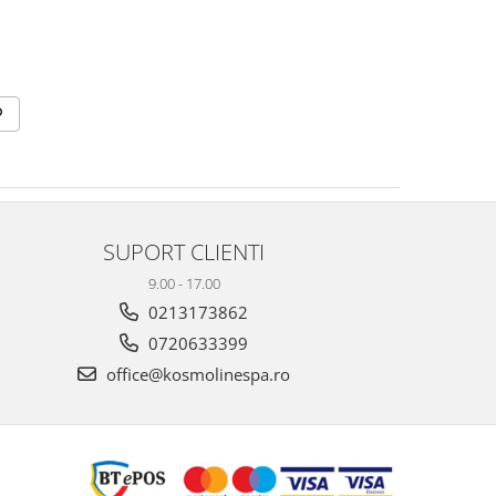
SUPORT CLIENTI
9.00 - 17.00
0213173862
0720633399
office@kosmolinespa.ro