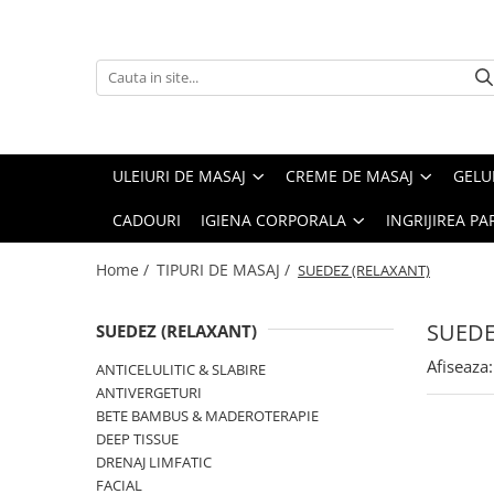
ULEIURI DE MASAJ
CREME DE MASAJ
GELURI
TIPURI DE MASAJ
IGIENA CORPORALA
INGRIJIREA PARULUI
AFRODISIAC
CELULITA
IMPACHETARI
ANTICELULITIC & SLABIRE
GELURI DE DUS
SAMPOANE
ANTICELULITIC & DRENAJ
FACIAL
RELAXARE
ANTIVERGETURI
SAPUNURI LICHIDE
ULEI DE PAR
ULEIURI DE MASAJ
CREME DE MASAJ
GELU
FACIAL
FERMITATE
TERAPEUTICE
BETE BAMBUS & MADEROTERAPIE
CADOURI
IGIENA CORPORALA
INGRIJIREA PA
FERMITATE
HIDRATARE
DEEP TISSUE
HIDRATARE
RELAXARE
DRENAJ LIMFATIC
Home /
TIPURI DE MASAJ /
SUEDEZ (RELAXANT)
LUMANARI - ULEI CALD
TERAPEUTIC
FACIAL
RELAXARE
TONIFIERE
PIETRE VULCANICE
SUEDE
SUEDEZ (RELAXANT)
TERAPEUTIC
VERGETURI
PRENATAL
Afiseaza:
ANTICELULITIC & SLABIRE
TONIFIERE
REFLEXOTERAPIE
ANTIVERGETURI
BETE BAMBUS & MADEROTERAPIE
VERGETURI
SIHATSU (PRESOPUNCT)
DEEP TISSUE
SPORTIV
DRENAJ LIMFATIC
FACIAL