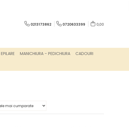
0213173862
0720633399
0,00
EPILARE
MANICHIURA - PEDICHIURA
CADOURI