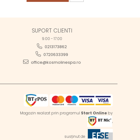
SUPORT CLIENTI
9.00 - 17.00
0213173862
0720633399
office@kosmolinespa.ro
Magazin realizat prin programul
Start Online
by
,
susținut de