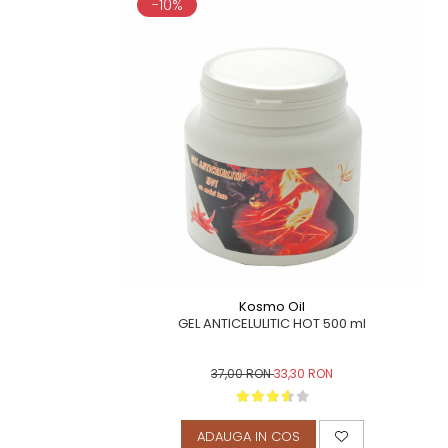
-10%
TERAPEUTIC
THAILANDEZ (LOMI-LOMI)
Kosmo Oil
GEL ANTICELULITIC HOT 500 ml
37,00 RON
33,30 RON
ADAUGA IN COS