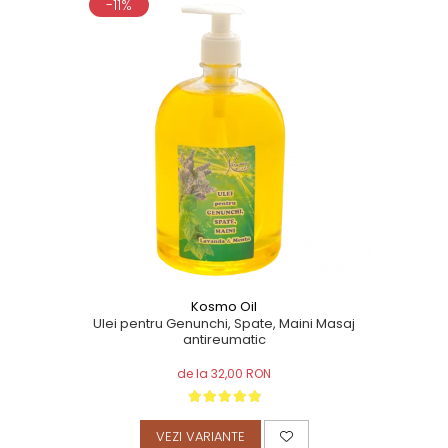
-11%
Kosmo Oil
Ulei pentru Genunchi, Spate, Maini Masaj
antireumatic
de la 32,00 RON
VEZI VARIANTE