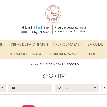
RI
CREME DE FATA SI MAINI
TIPURI DE MASAJ
EXFOLIERE
IGIENA CORPORALA
INGRIJIREA PARULUI
BLOG
SPORTIV
Home /
TIPURI DE MASAJ /
SPORTIV
PRET
RATING