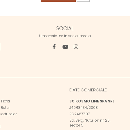
SOCIAL
Urmareste-ne in social media
DATE COMERCIALE
 Plata
SC KOSMO LINE SPA SRL
e Retur
J40/18434/2008
Produselor
RO24677197
Str. Serg. Nutu Ion nr. 25,
sector 5
L