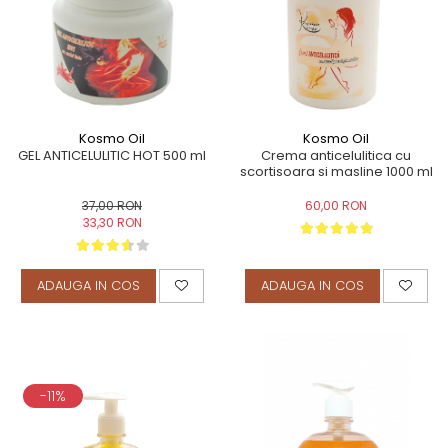
TERAPEUTIC
THAILANDEZ (LOMI-LOMI)
Kosmo Oil
Kosmo Oil
GEL ANTICELULITIC HOT 500 ml
Crema anticelulitica cu
scortisoara si masline 1000 ml
37,00 RON
60,00 RON
33,30 RON
ADAUGA IN COS
ADAUGA IN COS
-11%