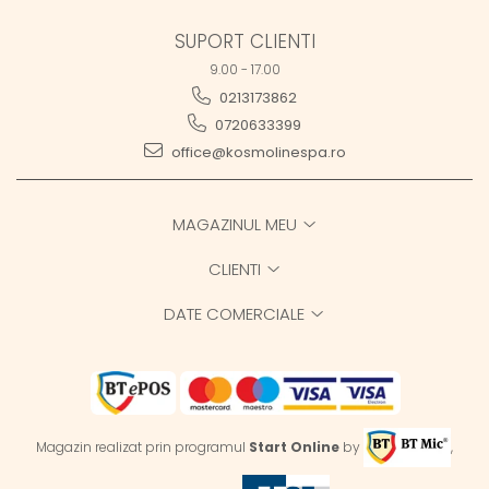
SUPORT CLIENTI
9.00 - 17.00
0213173862
0720633399
office@kosmolinespa.ro
MAGAZINUL MEU
CLIENTI
DATE COMERCIALE
Magazin realizat prin programul
Start Online
by
,