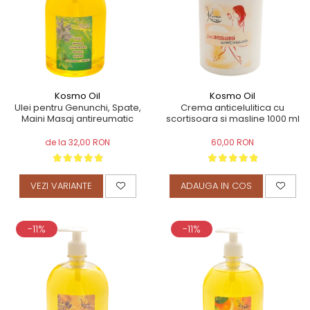
TERAPEUTIC
THAILANDEZ (LOMI-LOMI)
Kosmo Oil
Kosmo Oil
Ulei pentru Genunchi, Spate,
Crema anticelulitica cu
Maini Masaj antireumatic
scortisoara si masline 1000 ml
de la 32,00 RON
60,00 RON
VEZI VARIANTE
ADAUGA IN COS
-11%
-11%