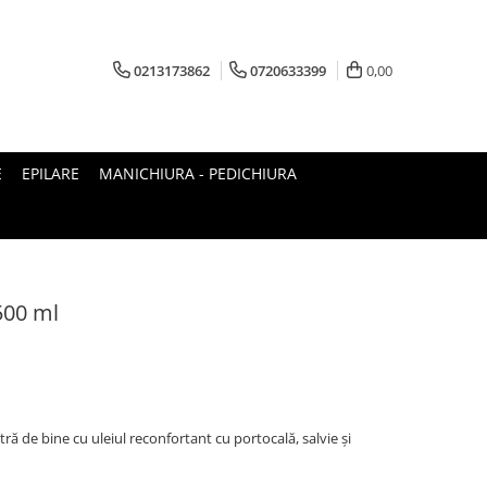
0213173862
0720633399
0,00
E
EPILARE
MANICHIURA - PEDICHIURA
00 ml
ră de bine cu uleiul reconfortant cu portocală, salvie și