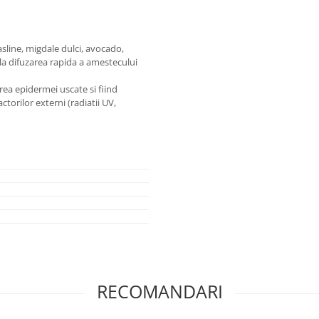
asline, migdale dulci, avocado,
la difuzarea rapida a amestecului
erea epidermei uscate si fiind
ctorilor externi (radiatii UV,
RECOMANDARI