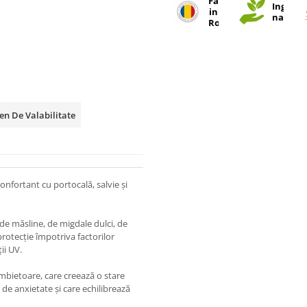
Fabricat
Ingredi
in
natural
Romania
n De Valabilitate
onfortant cu portocală, salvie și
de măsline, de migdale dulci, de
rotecție împotriva factorilor
ții UV.
bietoare, care creează o stare
i de anxietate și care echilibrează