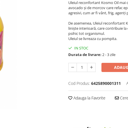
Uleiul reconfortant Kosmo Oil mai c
avocado și de morcov care refac epi
agresivi, cum ar fi vânt, frig, agenți 
De asemenea, Uleiul reconfortant K
liniște interioară, care contribuie la 
psihic tot organismul.
Uleiul se livreaza cu pompita.
IN STOC
Durata de livrare:
2 - 3 zile
ADAUG
Cod Produs:
6425890001311
Adauga la Favorite
Cere 