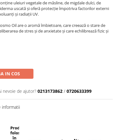
onține uleiuri vegetale de măsline, de migdale dulci, de
derma uscată și oferă protecție împotriva factorilor externi
poluanți și radiații UV.
osmo Oil are o aromă îmbietoare, care creează o stare de
eliberarea de stres și de anxietate și care echilibrează fizic și
A IN COS
Ai nevoie de ajutor?
0213173862
/
0720633399
informatii
Produse
folosite
în