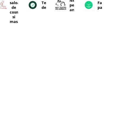
Netestate
ente
saloanele
Testat
Fara
pe
e
de
dermatologic
parabeni
animale
cosmetică
si
masaj