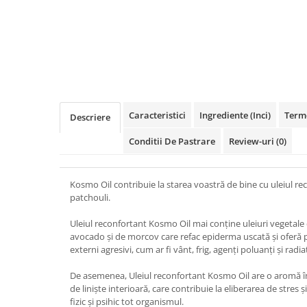
Caracteristici
Ingrediente (Inci)
Terme
Descriere
Conditii De Pastrare
Review-uri
(0)
Kosmo Oil contribuie la starea voastră de bine cu uleiul rec
patchouli.
Uleiul reconfortant Kosmo Oil mai conține uleiuri vegetale 
avocado și de morcov care refac epiderma uscată și oferă p
externi agresivi, cum ar fi vânt, frig, agenți poluanți și radia
De asemenea, Uleiul reconfortant Kosmo Oil are o aromă îm
de liniște interioară, care contribuie la eliberarea de stres ș
fizic și psihic tot organismul.