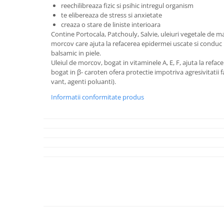
reechilibreaza fizic si psihic intregul organism
te elibereaza de stress si anxietate
creaza o stare de liniste interioara
Contine Portocala, Patchouly, Salvie, uleiuri vegetale de m
morcov care ajuta la refacerea epidermei uscate si conduc 
balsamic in piele.
Uleiul de morcov, bogat in vitaminele A, E, F, ajuta la refac
bogat in β- caroten ofera protectie impotriva agresivitatii fa
vant, agenti poluanti).
Informatii conformitate produs