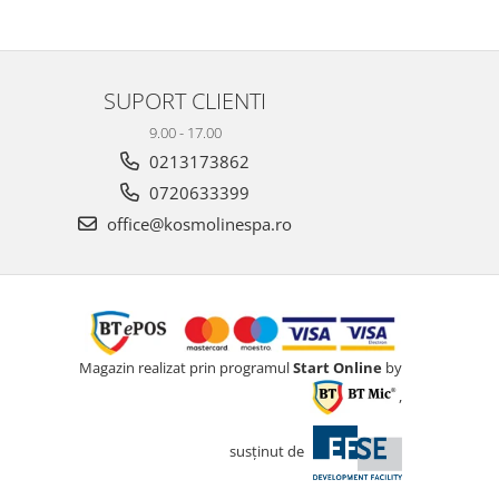
SUPORT CLIENTI
9.00 - 17.00
0213173862
0720633399
office@kosmolinespa.ro
Magazin realizat prin programul
Start Online
by
,
susținut de