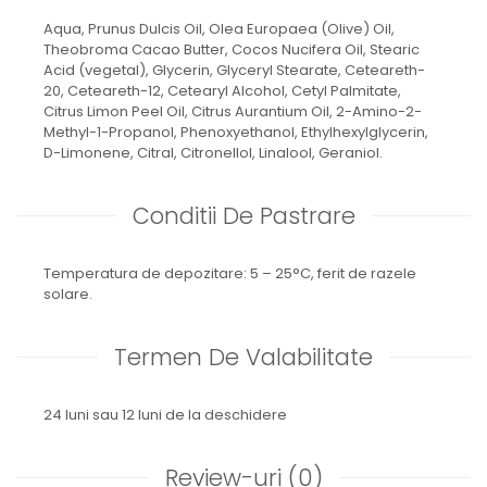
Aqua, Prunus Dulcis Oil, Olea Europaea (Olive) Oil,
Theobroma Cacao Butter, Cocos Nucifera Oil, Stearic
Acid (vegetal), Glycerin, Glyceryl Stearate, Ceteareth-
20, Ceteareth-12, Cetearyl Alcohol, Cetyl Palmitate,
Citrus Limon Peel Oil, Citrus Aurantium Oil, 2-Amino-2-
Methyl-1-Propanol, Phenoxyethanol, Ethylhexylglycerin,
D-Limonene, Citral, Citronellol, Linalool, Geraniol.
Conditii De Pastrare
Temperatura de depozitare: 5 – 25°C, ferit de razele
solare.
Termen De Valabilitate
24 luni sau 12 luni de la deschidere
Review-uri
(0)