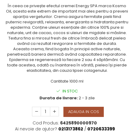
În ceea ce privește efectul cremei Energy SPA marca Kosmo
Oil, acesta este extrem de important mai ales pentru a preveni
apariția vergeturilor. Crema asigura fermitate pielii fiind
puternic revigorată, relaxanta, energizanta si hidratanta pentru
epiderma. Conține uleiuri esențiale din citrice 100% pure si
naturale, unt de cacao, cocos si uleiuri de migdale si măsline.
Textura fina si mirosul fresh de citrice îmbracă delicat pielea
având ca rezultat revigorare si fermitate de durata.
Aceasta crema, fiind bogata în principii active naturale,
penetrează bariera dermică având capacitatea reparatorie.
Epiderma se regenerează la fiecare 2 sau 4 săptămâni. Cu
toate acestea, odată cu înaintarea în vârstă, pielea își pierde
elasticitatea, din cauza lipsei colagenului.
Cantitate 1000 ml
IN STOC
Durata de livrare:
2 - 3 zile
ADAUGA IN COS
Cod Produs:
6425890000970
Ai nevoie de ajutor?
0213173862
/
0720633399