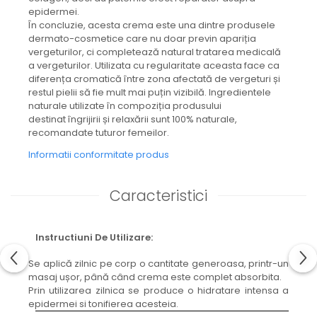
epidermei.
În concluzie, acesta crema este una dintre produsele
dermato-cosmetice care nu doar previn apariția
vergeturilor, ci completează natural tratarea medicală
a vergeturilor. Utilizata cu regularitate aceasta face ca
diferența cromatică între zona afectată de vergeturi și
restul pielii să fie mult mai puțin vizibilă. Ingredientele
naturale utilizate în compoziția produsului
destinat îngrijirii și relaxării sunt 100% naturale,
recomandate tuturor femeilor.
Informatii conformitate produs
Caracteristici
Instructiuni De Utilizare:
Se aplică zilnic pe corp o cantitate generoasa, printr-un
masaj ușor, până când crema este complet absorbita.
Prin utilizarea zilnica se produce o hidratare intensa a
epidermei si tonifierea acesteia.