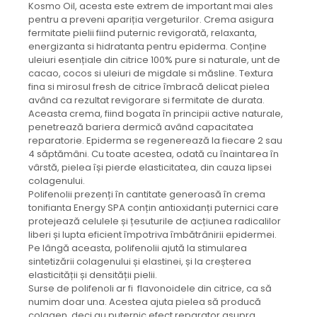
Kosmo Oil, acesta este extrem de important mai ales
pentru a preveni apariția vergeturilor. Crema asigura
fermitate pielii fiind puternic revigorată, relaxanta,
energizanta si hidratanta pentru epiderma. Conține
uleiuri esențiale din citrice 100% pure si naturale, unt de
cacao, cocos si uleiuri de migdale si măsline. Textura
fina si mirosul fresh de citrice îmbracă delicat pielea
având ca rezultat revigorare si fermitate de durata.
Aceasta crema, fiind bogata în principii active naturale,
penetrează bariera dermică având capacitatea
reparatorie. Epiderma se regenerează la fiecare 2 sau
4 săptămâni. Cu toate acestea, odată cu înaintarea în
vârstă, pielea își pierde elasticitatea, din cauza lipsei
colagenului.
Polifenolii prezenți în cantitate generoasă în crema
tonifianta Energy SPA conțin antioxidanți puternici care
protejează celulele și țesuturile de acțiunea radicalilor
liberi și lupta eficient împotriva îmbătrânirii epidermei.
Pe lângă aceasta, polifenolii ajută la stimularea
sintetizării colagenului și elastinei, și la creșterea
elasticității și densității pielii.
Surse de polifenoli ar fi flavonoidele din citrice, ca să
numim doar una. Acestea ajuta pielea să producă
colagen, deci au puternic efect reparator asupra