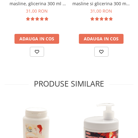
masline, glicerina 300 ml -
masline si glicerina 300 ml -
Touch of Nature
Touch of Nature
31,00 RON
31,00 RON
ADAUGA IN COS
ADAUGA IN COS
PRODUSE SIMILARE