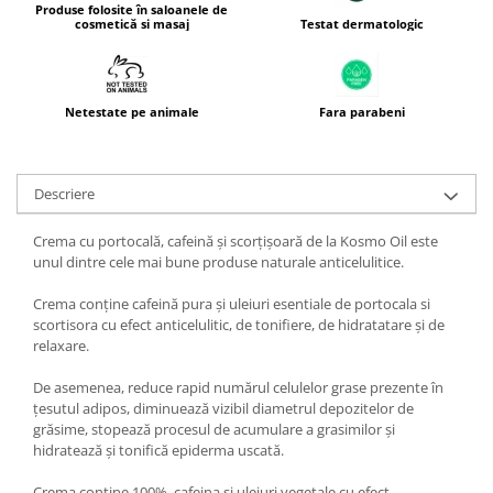
Produse folosite în saloanele de
Testat dermatologic
cosmetică si masaj
Netestate pe animale
Fara parabeni
Descriere
Crema cu portocală, cafeină și scorțișoară de la Kosmo Oil este
unul dintre cele mai bune produse naturale anticelulitice.
Crema conține cafeină pura și uleiuri esentiale de portocala si
scortisora cu efect anticelulitic, de tonifiere, de hidratatare și de
relaxare.
De asemenea, reduce rapid numărul celulelor grase prezente în
țesutul adipos, diminuează vizibil diametrul depozitelor de
grăsime, stopează procesul de acumulare a grasimilor și
hidratează și tonifică epiderma uscată.
Crema contine 100% cafeina si uleiuri vegetale cu efect