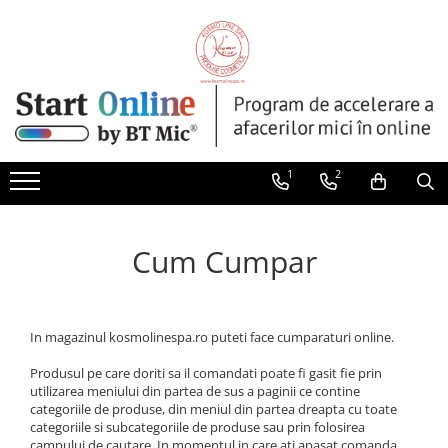
ULEIURI DE MASAJ
CREME DE MASAJ
GELURI
TIPURI DE MASAJ
IGIENA CORPORALA
INGRIJIREA PARULUI
AFRODISIAC
CELULITA
IMPACHETARI
ANTICELULITIC & SLABIRE
GELURI DE DUS
SAMPOANE
ANTICELULITIC & DRENAJ
FACIAL
RELAXARE
ANTIVERGETURI
SAPUNURI LICHIDE
ULEI DE PAR
FACIAL
FERMITATE
TERAPEUTICE
BETE BAMBUS & MADEROTERAPIE
1
2
FERMITATE
HIDRATARE
DEEP TISSUE
HIDRATARE
RELAXARE
DRENAJ LIMFATIC
Cum Cumpar
LUMANARI - ULEI CALD
TERAPEUTIC
FACIAL
RELAXARE
TONIFIERE
PIETRE VULCANICE
TERAPEUTIC
VERGETURI
PRENATAL
In magazinul kosmolinespa.ro puteti face cumparaturi online.
TONIFIERE
REFLEXOTERAPIE
Produsul pe care doriti sa il comandati poate fi gasit fie prin
VERGETURI
SIHATSU (PRESOPUNCT)
utilizarea meniului din partea de sus a paginii ce contine
categoriile de produse, din meniul din partea dreapta cu toate
SPORTIV
categoriile si subcategoriile de produse sau prin folosirea
campului de cautare. In momentul in care ati apasat comanda