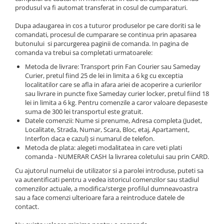
SUEDEZ (RELAXANT)
produsul va fi automat transferat in cosul de cumparaturi.
TERAPEUTIC
Dupa adaugarea in cos a tuturor produselor pe care doriti sa le
THAILANDEZ (LOMI-LOMI)
comandati, procesul de cumparare se continua prin apasarea
butonului si parcurgerea paginii de comanda. In pagina de
comanda va trebui sa completati urmatoarele:
Metoda de livrare: Transport prin Fan Courier sau Sameday
Curier, pretul fiind 25 de lei in limita a 6 kg cu exceptia
localitatilor care se afla in afara ariei de acoperire a curierilor
sau livrare in puncte fixe Sameday curier locker, pretul fiind 18
lei in limita a 6 kg. Pentru comenzile a caror valoare depaseste
suma de 300 lei transportul este gratuit.
Datele comenzii: Nume si prenume, Adresa completa (Judet,
Localitate, Strada, Numar, Scara, Bloc, etaj, Apartament,
Interfon daca e cazul) si numarul de telefon.
Metoda de plata: alegeti modalitatea in care veti plati
comanda - NUMERAR CASH la livrarea coletului sau prin CARD.
Cu ajutorul numelui de utilizator si a parolei introduse, puteti sa
va autentificati pentru a vedea istoricul comenzilor sau stadiul
comenzilor actuale, a modifica/sterge profilul dumneavoastra
sau a face comenzi ulterioare fara a reintroduce datele de
contact.