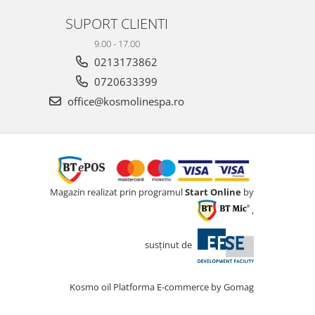
SUPORT CLIENTI
9.00 - 17.00
0213173862
0720633399
office@kosmolinespa.ro
Magazin realizat prin programul
Start Online
by
,
susținut de
Kosmo oil
Platforma E-commerce by Gomag