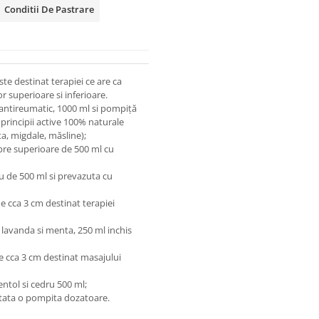
Conditii De Pastrare
te destinat terapiei ce are ca
 superioare si inferioare.
 antireumatic, 1000 ml si pompiță
 principii active 100% naturale
a, migdale, măsline);
bre superioare de 500 ml cu
u de 500 ml si prevazuta cu
 cca 3 cm destinat terapiei
 lavanda si menta, 250 ml inchis
 cca 3 cm destinat masajului
ntol si cedru 500 ml;
aptata o pompita dozatoare.