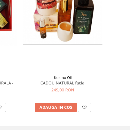
Kosmo Oil
RALA -
CADOU NATURAL facial
Set CA
249,00 RON
ADAUGA IN COS
AD