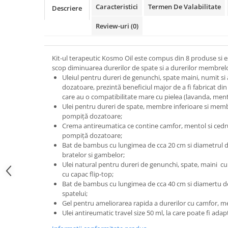
Caracteristici
Termen De Valabilitate
Descriere
Review-uri
(0)
Kit-ul terapeutic Kosmo Oil este compus din 8 produse si es
scop diminuarea durerilor de spate si a durerilor membrelor
Uleiul pentru dureri de genunchi, spate maini, numit si
dozatoare, prezintă beneficiul major de a fi fabricat din
care au o compatibilitate mare cu pielea (lavanda, ment
Ulei pentru dureri de spate, membre inferioare si mem
pompiță dozatoare;
Crema antireumatica ce contine camfor, mentol si cedr
pompiță dozatoare;
Bat de bambus cu lungimea de cca 20 cm si diametrul de
bratelor si gambelor;
Ulei natural pentru dureri de genunchi, spate, maini cu
cu capac flip-top;
Bat de bambus cu lungimea de cca 40 cm si diamertu de
spatelui;
Gel pentru ameliorarea rapida a durerilor cu camfor, me
Ulei antireumatic travel size 50 ml, la care poate fi ad