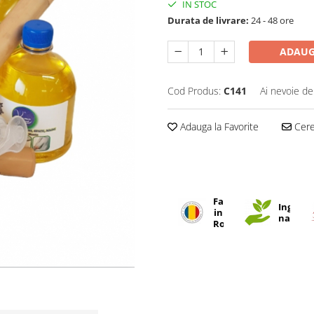
IN STOC
Durata de livrare:
24 - 48 ore
ADAUG
Cod Produs:
C141
Ai nevoie de
Adauga la Favorite
Cere 
Fabricat
Ingredi
in
natural
Romania