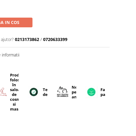
A IN COS
 ajutor?
0213173862
/
0720633399
informatii
Produse
folosite
în
Netestate
ente
saloanele
Testat
Fara
pe
e
de
dermatologic
parabeni
animale
cosmetică
si
masaj