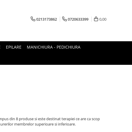
0213173862
0720633399
0,00
E
EPILARE
MANICHIURA - PEDICHIURA
mpus din 8 produse si este destinat terapiei ce are ca scop
durerilor membrelor superioare si inferioare.