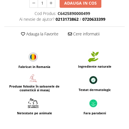
ADAUGA IN COS
Cod Produs:
C6425890000499
Ai nevoie de ajutor?
0213173862
/
0720633399
Adauga la Favorite
Cere informatii
Ingrediente naturale
Fabricat in Romania
Produse folosite în saloanele de
Testat dermatologic
cosmetică si masaj
Netestate pe animale
Fara parabeni