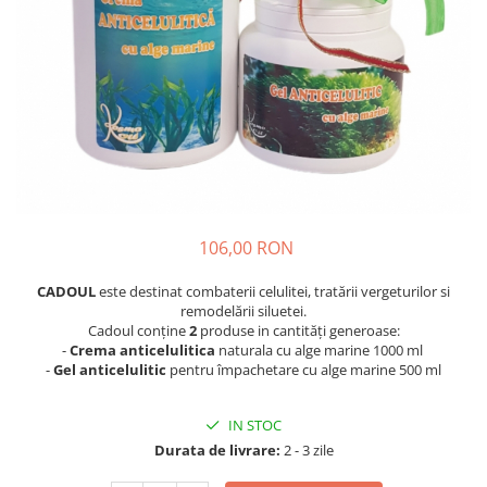
SUEDEZ (RELAXANT)
TERAPEUTIC
THAILANDEZ (LOMI-LOMI)
106,00 RON
CADOUL
este destinat combaterii celulitei, tratării vergeturilor si
remodelării siluetei.
Cadoul conține
2
produse in cantități generoase:
-
Crema anticelulitica
naturala cu alge marine 1000 ml
-
Gel anticelulitic
pentru împachetare cu alge marine 500 ml
IN STOC
Durata de livrare:
2 - 3 zile