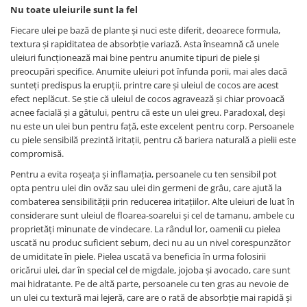
Nu toate uleiurile sunt la fel
Fiecare ulei pe bază de plante și nuci este diferit, deoarece formula,
textura și rapiditatea de absorbție variază. Asta înseamnă că unele
uleiuri funcționează mai bine pentru anumite tipuri de piele și
preocupări specifice. Anumite uleiuri pot înfunda porii, mai ales dacă
sunteți predispus la erupții, printre care și uleiul de cocos are acest
efect neplăcut. Se știe că uleiul de cocos agravează și chiar provoacă
acnee facială și a gâtului, pentru că este un ulei greu. Paradoxal, deși
nu este un ulei bun pentru față, este excelent pentru corp. Persoanele
cu piele sensibilă prezintă iritații, pentru că bariera naturală a pielii este
compromisă.
Pentru a evita roșeața și inflamația, persoanele cu ten sensibil pot
opta pentru ulei din ovăz sau ulei din germeni de grâu, care ajută la
combaterea sensibilității prin reducerea iritațiilor. Alte uleiuri de luat în
considerare sunt uleiul de floarea-soarelui și cel de tamanu, ambele cu
proprietăți minunate de vindecare. La rândul lor, oamenii cu pielea
uscată nu produc suficient sebum, deci nu au un nivel corespunzător
de umiditate în piele. Pielea uscată va beneficia în urma folosirii
oricărui ulei, dar în special cel de migdale, jojoba și avocado, care sunt
mai hidratante. Pe de altă parte, persoanele cu ten gras au nevoie de
un ulei cu textură mai lejeră, care are o rată de absorbție mai rapidă și