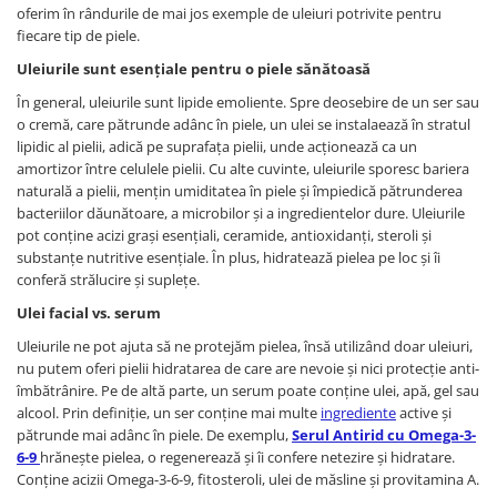
oferim în rândurile de mai jos exemple de uleiuri potrivite pentru
fiecare tip de piele.
Uleiurile sunt esențiale pentru o piele sănătoasă
În general, uleiurile sunt lipide emoliente. Spre deosebire de un ser sau
o cremă, care pătrunde adânc în piele, un ulei se instalaează în stratul
lipidic al pielii, adică pe suprafața pielii, unde acționează ca un
amortizor între celulele pielii. Cu alte cuvinte, uleiurile sporesc bariera
naturală a pielii, mențin umiditatea în piele și împiedică pătrunderea
bacteriilor dăunătoare, a microbilor și a ingredientelor dure. Uleiurile
pot conține acizi grași esențiali, ceramide, antioxidanți, steroli și
substanțe nutritive esențiale. În plus, hidratează pielea pe loc și îi
conferă strălucire și suplețe.
Ulei facial vs. serum
Uleiurile ne pot ajuta să ne protejăm pielea, însă utilizând doar uleiuri,
nu putem oferi pielii hidratarea de care are nevoie și nici protecție anti-
îmbătrânire. Pe de altă parte, un serum poate conține ulei, apă, gel sau
alcool. Prin definiție, un ser conține mai multe
ingrediente
active și
pătrunde mai adânc în piele. De exemplu,
Serul Antirid cu Omega-3-
6-9
hrănește pielea, o regenerează și îi confere netezire și hidratare.
Conține acizii Omega-3-6-9, fitosteroli, ulei de măsline și provitamina A.