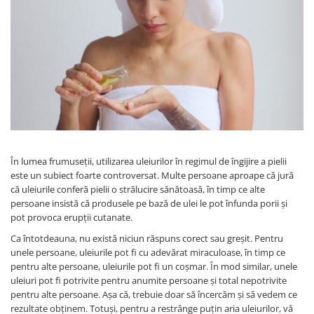
SUEDEZ (RELAXANT)
TERAPEUTIC
THAILANDEZ (LOMI-LOMI)
În lumea frumuseții, utilizarea uleiurilor în regimul de îngijire a pielii
este un subiect foarte controversat. Multe persoane aproape că jură
că uleiurile conferă pielii o strălucire sănătoasă, în timp ce alte
persoane insistă că produsele pe bază de ulei le pot înfunda porii și
pot provoca erupții cutanate.
Ca întotdeauna, nu există niciun răspuns corect sau greșit. Pentru
unele persoane, uleiurile pot fi cu adevărat miraculoase, în timp ce
pentru alte persoane, uleiurile pot fi un coșmar. În mod similar, unele
uleiuri pot fi potrivite pentru anumite persoane și total nepotrivite
pentru alte persoane. Așa că, trebuie doar să încercăm și să vedem ce
rezultate obținem. Totuși, pentru a restrânge puțin aria uleiurilor, vă