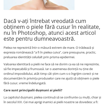
SUEDEZ (RELAXANT)
TERAPEUTIC
THAILANDEZ (LOMI-LOMI)
Dacă v-ați întrebat vreodată cum
obținem o piele fără cusur în realitate,
nu în Photoshop, atunci acest articol
este pentru dumneavoastră.
Pielea ne reprezintă într-o măsură extrem de mare. O trădează și
expresia românească “a fi în pielea cuiva”, care presupune, practic,
preluarea identității celuilalt prin prisma epidermei.
Valoarea identitară a pielii ne face să ne dorim ca ea să ne reprezinte,
să fie impecabilă și frumoasă. Iar o asemenea dorință nu ține de
ordinul imposibilului, atât timp cât știm cum s-o îngrijim corect și ne
documentăm în privința produselor care ne ajută să obținem o piele
fără cusur, vreme îndelungată.
Care sunt principalii dușmani ai pielii?
La capitolul dușmani, pielea continuă să se confrunte cu mulți, chiar și
în secolul XXI. Cei mai aprigi inamici ai pielii noastre se dovedesc a fi: