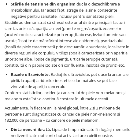
Stările de tensiune din organism
duc la o dezechilibrare a
metabolismului. Iar acest fapt, atrage de la sine, consecințe
negative pentru sănătate, inclusiv pentru sănătatea pielii.
Studiile au demonstrat că stresul este unul dintre principalii factori
care favorizează apariția acneei (puncte negre/coșuri), eczemelor
(acute/cronice, caracterizate prin erupții, abcese, leziuni umede sau
uscate, însoțite de mâncărimi intense ale epidermei), psoriazisului
(boală de piele caracterizată prin descuamări abundente, localizate în
diverse regiuni ale corpului), vitiligo (boală caracterizată prin apariția
unor zone albe, lipsite de pigmenți), urticarie (erupție cutanată,
constituită din papule izolate ori confluente, însoțită de prurit) etc.
Razele ultraviolete.
Radiațiile ultraviolete, pot duce la arsuri ale
pielii, la apariția ridurilor inestetice, dar mai ales se pot face
vinovate de apariția cancerului.
Conform statisticilor, incidența cancerului de piele non-melanom și
melanom este într-o continuă creștere în ultimele decenii.
Actualmente, în fiecare an, la nivel global, între 2 și 3 milioane de
persoane sunt diagnosticate cu cancer de piele non-melanom și
132.000 de persoane – cu cancere de piele melanom.
Dieta neechilibrată.
Lipsa de timp, mâncatul în fugă și meniurile
nediversificate pot contribui activ la starea pielii noastre.