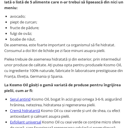
Iată o listă de 5 alimente care n-ar trebui să lipsească din nici un
meniu:
avocado;
piept de curcan;
fructe de pădure;
fulgi de ovăz;
boabe de năut.
De asemenea, este foarte important ca organismul să fie hidratat.
Consumul a doi litri de lichide pe zi face minuni asupra pielii.
Pielea trebuie de asemenea hidratată și din exterior, prin intermediul
unor produse de calitate. Ați putea opta pentru produsele Kosmo Oil,
cu ingrediente 100% naturale, fabricate în laboratoare prestigioase din
Franța, Elveția, Germania și Spania.
La Kosmo Oil găsiți o gamă variată de produse pentru îngrijirea
pielii, cum ar fi:
Serul antirid
Kosmo Oil, bogat în acizi grași omega 3-6-9, asigurând
hrănirea, netezirea, hidratarea și regenerarea pielii.
Cremă hidratantă
Kosmo Oil cu ceai verde și unt de shea, cu efect
antioxidant și calmant asupra pielii.
Exfoliant universal
Kosmo Oil cu ceai verde ce conține micro sfere
de ceară, care favorizează regenerarea celulară și normalizează