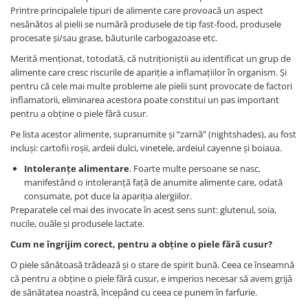
Printre principalele tipuri de alimente care provoacă un aspect
nesănătos al pielii se numără produsele de tip fast-food, produsele
procesate și/sau grase, băuturile carbogazoase etc.
Merită menționat, totodată, că nutriționiștii au identificat un grup de
alimente care cresc riscurile de apariție a inflamațiilor în organism. Și
pentru că cele mai multe probleme ale pielii sunt provocate de factori
inflamatorii, eliminarea acestora poate constitui un pas important
pentru a obține o piele fără cusur.
Pe lista acestor alimente, supranumite și “zarnă” (nightshades), au fost
incluși: cartofii roșii, ardeii dulci, vinetele, ardeiul cayenne și boiaua.
Intoleranțe alimentare
. Foarte multe persoane se nasc,
manifestând o intoleranță față de anumite alimente care, odată
consumate, pot duce la apariția alergiilor.
Preparatele cel mai des invocate în acest sens sunt: glutenul, soia,
nucile, ouăle și produsele lactate.
Cum ne îngrijim corect, pentru a obține o piele fără cusur?
O piele sănătoasă trădează și o stare de spirit bună. Ceea ce înseamnă
că pentru a obține o piele fără cusur, e imperios necesar să avem grijă
de sănătatea noastră, începând cu ceea ce punem în farfurie.