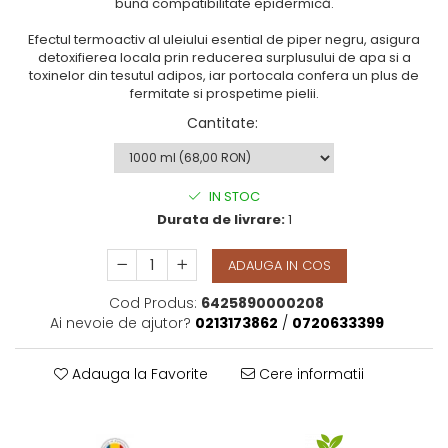
bună compatibilitate epidermică.
Efectul termoactiv al uleiului esential de piper negru, asigura
detoxifierea locala prin reducerea surplusului de apa si a
toxinelor din tesutul adipos, iar portocala confera un plus de
fermitate si prospetime pielii.
Cantitate
:
IN STOC
Durata de livrare:
1
ADAUGA IN COS
Cod Produs:
6425890000208
Ai nevoie de ajutor?
0213173862
/
0720633399
Adauga la Favorite
Cere informatii