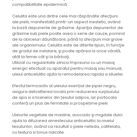
compatibilitate epidermică.
Celulita este una dintre cele mai răspândite afecţiuni
ale pielii, manifestată printr-un aspect inestetic, având
la bază depunerile de grăsime. Apariţia depunerilor de
grăsime sub piele poate avea o serie de cauze, pornind
de la obiceiuri dăunătoare, până la afecţiuni mai grave
ale organismului. Celulita este de diferite tipuri, în funcţie
de gradul de instalare, şi poate apărea la orice vârstă,
atât la femei cât şi la bărbaţi.
Utilizat cu regularitate zilnica împreuna cu un masaj
energic efectuat cu aparatul pentru masaj sau manual,
uleiul anticelulitic ajuta la remodelarea rapida a siluetei.
Efectul termoactiv al uleiului esențial de piper negru,
asigura detoxifierea locala prin reducerea surplusului
de apa si a toxinelor din țesutul adipos, iar portocala
conferă un plus de fermitate si prospețime pielii.
Uleiurile vegetale de masline, avocado şi migdale dulci
ajuta la difuzarea amestecului anticelulitic la nivelul
tesuturilor, având ca rezultat o piele neteda, catifelata,
cu textura si tonus ridicate.