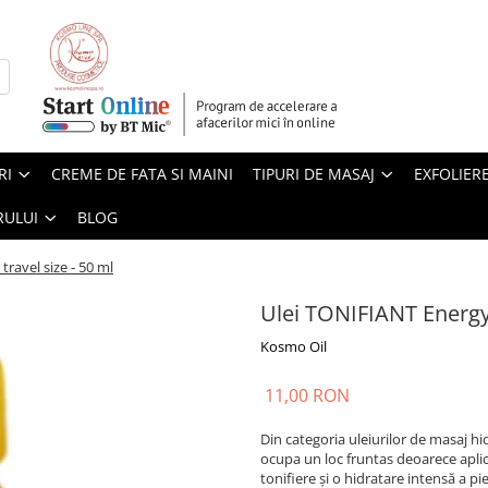
RI
CREME DE FATA SI MAINI
TIPURI DE MASAJ
EXFOLIER
RULUI
BLOG
ravel size - 50 ml
Ulei TONIFIANT Energy 
Kosmo Oil
11,00 RON
Din categoria uleiurilor de masaj hid
ocupa un loc fruntas deoarece aplic
tonifiere și o hidratare intensă a pie