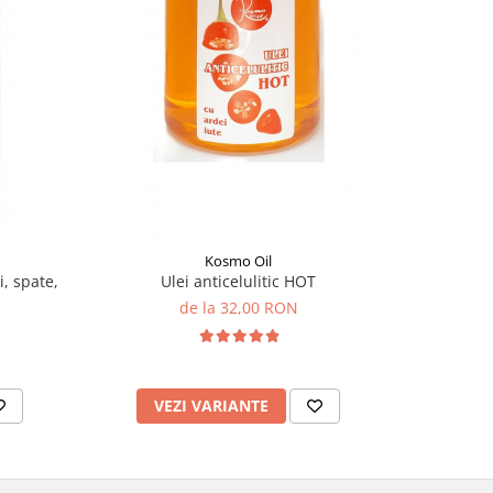
-11%
Kosmo Oil
, spate,
Ulei anticelulitic HOT
Ulei
de la 32,00 RON
VEZI VARIANTE
V