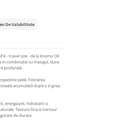
n De Valabilitate
PA - travel size - de la Kosmo Oil
a in combinație cu masajul, duce
xare profundă.
ospețime pielii. Folosirea
oboseala acumulată după o zi grea,
t, energizant, hidratant si
naturale. Textura fina si mirosul
vigorare de durata.