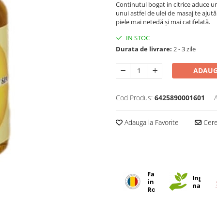
Continutul bogat in citrice aduce un
unui astfel de ulei de masaj te ajută
piele mai netedă și mai catifelată.
IN STOC
Durata de livrare:
2 - 3 zile
ADAUG
Cod Produs:
6425890001601
Adauga la Favorite
Cere 
Fabricat
Ingredi
in
natural
Romania