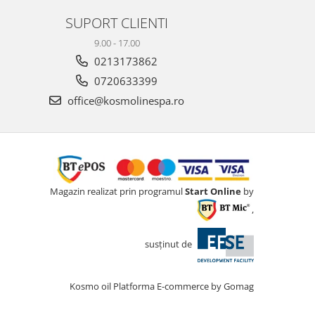
SUPORT CLIENTI
9.00 - 17.00
0213173862
0720633399
office@kosmolinespa.ro
Magazin realizat prin programul
Start Online
by
,
susținut de
Kosmo oil
Platforma E-commerce by Gomag