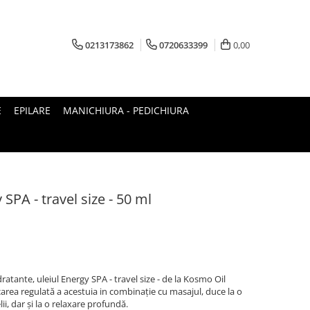
0213173862
0720633399
0,00
E
EPILARE
MANICHIURA - PEDICHIURA
SPA - travel size - 50 ml
ratante, uleiul Energy SPA - travel size - de la Kosmo Oil
area regulată a acestuia in combinație cu masajul, duce la o
lii, dar și la o relaxare profundă.