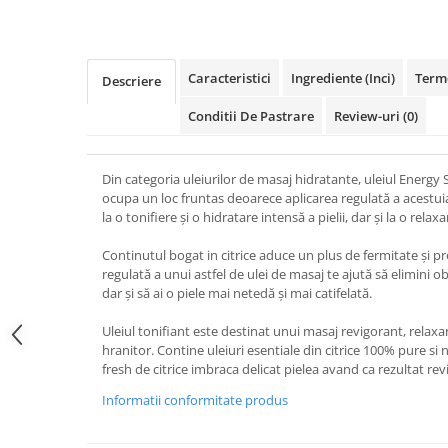
Caracteristici
Ingrediente (Inci)
Terme
Descriere
Conditii De Pastrare
Review-uri
(0)
Din categoria uleiurilor de masaj hidratante, uleiul Energy S
ocupa un loc fruntas deoarece aplicarea regulată a acestui
la o tonifiere și o hidratare intensă a pielii, dar și la o rela
Continutul bogat in citrice aduce un plus de fermitate și pr
regulată a unui astfel de ulei de masaj te ajută să elimini 
dar și să ai o piele mai netedă și mai catifelată.
Uleiul tonifiant este destinat unui masaj revigorant, relaxan
hranitor. Contine uleiuri esentiale din citrice 100% pure si 
fresh de citrice imbraca delicat pielea avand ca rezultat re
Informatii conformitate produs