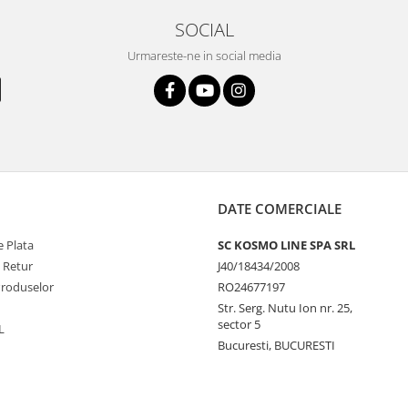
SOCIAL
Urmareste-ne in social media
DATE COMERCIALE
 Plata
SC KOSMO LINE SPA SRL
e Retur
J40/18434/2008
Produselor
RO24677197
Str. Serg. Nutu Ion nr. 25,
sector 5
L
Bucuresti, BUCURESTI