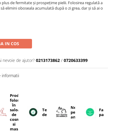
 plus de fermitate și prospețime pielii. Folosirea regulată a
 să elimini oboseala acumulată după o zi grea, dar și să ai o
A IN COS
Ai nevoie de ajutor?
0213173862
/
0720633399
informatii
Produse
folosite
în
Netestate
ente
saloanele
Testat
Fara
pe
e
de
dermatologic
parabeni
animale
cosmetică
si
masaj