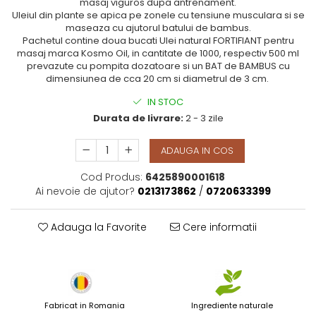
masaj viguros dupa antrenament.
Uleiul din plante se apica pe zonele cu tensiune musculara si se
maseaza cu ajutorul batului de bambus.
Pachetul contine doua bucati Ulei natural FORTIFIANT pentru
masaj marca Kosmo Oil, in cantitate de 1000, respectiv 500 ml
prevazute cu pompita dozatoare si un BAT de BAMBUS cu
dimensiunea de cca 20 cm si diametrul de 3 cm.
IN STOC
Durata de livrare:
2 - 3 zile
ADAUGA IN COS
Cod Produs:
6425890001618
Ai nevoie de ajutor?
0213173862
/
0720633399
Adauga la Favorite
Cere informatii
Fabricat in Romania
Ingrediente naturale