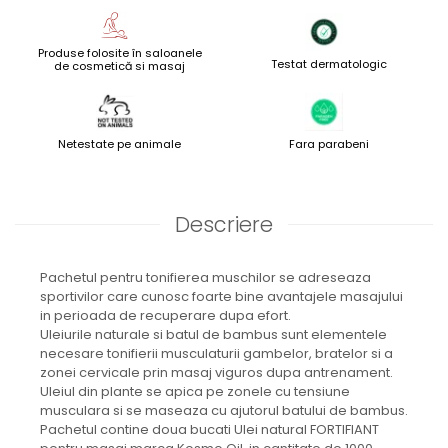
Produse folosite în saloanele
Testat dermatologic
de cosmetică si masaj
Netestate pe animale
Fara parabeni
Descriere
Pachetul pentru tonifierea muschilor se adreseaza
sportivilor care cunosc foarte bine avantajele masajului
in perioada de recuperare dupa efort.
Uleiurile naturale si batul de bambus sunt elementele
necesare tonifierii musculaturii gambelor, bratelor si a
zonei cervicale prin masaj viguros dupa antrenament.
Uleiul din plante se apica pe zonele cu tensiune
musculara si se maseaza cu ajutorul batului de bambus.
Pachetul contine doua bucati Ulei natural FORTIFIANT