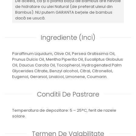
De aceea, ca și o plantă bățul de bambus are nevoie
de hidratare cu ulei Natural (de preferat uleiul din
Bambus). NU putem GARANTA bețele de bambus
dacă se usucă.
Ingrediente (Inci)
Paraffinum Liquidum, Olive Oil, Persea Gratissima Oil,
Prunus Dulcis Oil, Mentha Piperita Oil, Eucaliptus Globulus
Oil, Daucus Carota Oil, Tocopherol, Hydrogenated Palm
Glycerides Citrate, Benzyl alcohol, Citral, Citronellol,
Eugenol, Geraniol, Linalool, Limonene, Coumarin.
Conditii De Pastrare
Temperatura de depozitare: 5 – 25°C, ferit de razele
solare.
Termen De Valabilitate