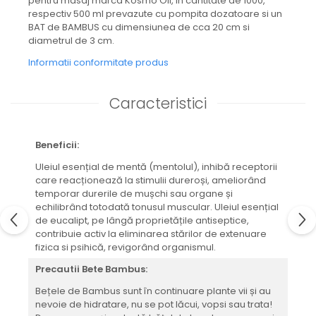
pentru masaj marca Kosmo Oil, in cantitate de 1000,
respectiv 500 ml prevazute cu pompita dozatoare si un
BAT de BAMBUS cu dimensiunea de cca 20 cm si
diametrul de 3 cm.
Informatii conformitate produs
Caracteristici
Beneficii:
Uleiul esențial de mentă (mentolul), inhibă receptorii
care reacționează la stimulii dureroși, ameliorând
temporar durerile de mușchi sau organe și
echilibrând totodată tonusul muscular. Uleiul esențial
de eucalipt, pe lângă proprietățile antiseptice,
contribuie activ la eliminarea stărilor de extenuare
fizica si psihică, revigorând organismul.
Precautii Bete Bambus:
Bețele de Bambus sunt în continuare plante vii și au
nevoie de hidratare, nu se pot lăcui, vopsi sau trata!