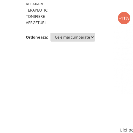
SUEDEZ (RELAXANT)
RELAXARE
TERAPEUTIC
TERAPEUTIC
TONIFIERE
-11%
THAILANDEZ (LOMI-LOMI)
VERGETURI
Ordoneaza:
Ulei p