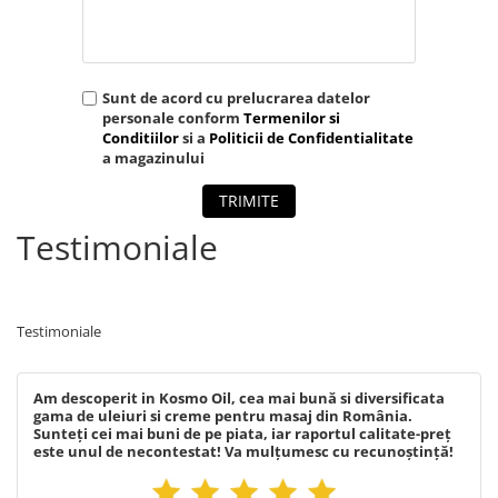
SUEDEZ (RELAXANT)
TERAPEUTIC
THAILANDEZ (LOMI-LOMI)
Sunt de acord cu prelucrarea datelor
personale conform
Termenilor si
Conditiilor
si a
Politicii de Confidentialitate
a magazinului
TRIMITE
Testimoniale
Testimoniale
Am descoperit in Kosmo Oil, cea mai bună si diversificata
gama de uleiuri si creme pentru masaj din România.
Sunteți cei mai buni de pe piata, iar raportul calitate-preț
este unul de necontestat! Va mulțumesc cu recunoștință!