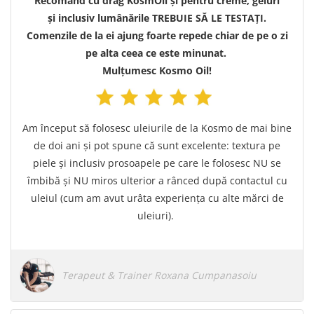
Recomand cu drag KosmOil și pentru creme, geluri
și inclusiv lumânările TREBUIE SĂ LE TESTAȚI.
Comenzile de la ei ajung foarte repede chiar de pe o zi
pe alta ceea ce este minunat.
Mulțumesc Kosmo Oil!
Am început să folosesc uleiurile de la Kosmo de mai bine
de doi ani și pot spune că sunt excelente: textura pe
piele și inclusiv prosoapele pe care le folosesc NU se
îmbibă și NU miros ulterior a rânced după contactul cu
uleiul (cum am avut urâta experiența cu alte mărci de
uleiuri).
Terapeut & Trainer Roxana Cumpanasoiu