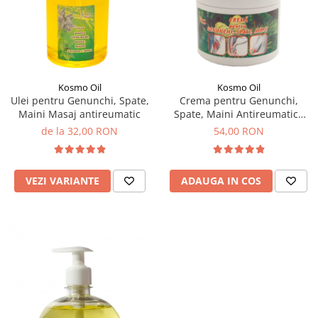
SUEDEZ (RELAXANT)
TERAPEUTIC
THAILANDEZ (LOMI-LOMI)
Kosmo Oil
Kosmo Oil
Ulei pentru Genunchi, Spate,
Crema pentru Genunchi,
Maini Masaj antireumatic
Spate, Maini Antireumatica
500 ml
de la 32,00 RON
54,00 RON
VEZI VARIANTE
ADAUGA IN COS