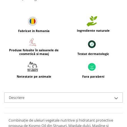
Ingrediente naturale
Fabricat in Romania
Produse folosite în saloanele de
Testat dermatologic
cosmetică si masaj
Netestate pe animale
Fara parabeni
Descriere
Combinație de uleiuri vegetale nutritive și hidratant protective
propusa de Kosmo Oil din Struguri, Migdale dulci, Masline și