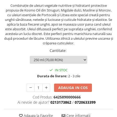
Combinație de uleiuri vegetale nutritive și hidratant protective
propusa de Kosmo Oil din Struguri, Migdale dulci, Masline și Morcov,
cu uleiuri esențiale de Portocală și Litsea este special creată pentru
unghii sănătoase, netede și lucioase și cuticule hidratate și elastice. Se
aplica la baza fiecarei unghii, apoi se maseaza usor pana cand uleiul
este absorbit. Uleiul difuzează perfect pe suprafața unghiei, conferind
acesteia un luciu discret. Este perfect pentru manichiura naturală sau
după proceduri de lăcuire. Utilizarea zilnică a uleiului previne uscarea și
crăparea cuticulelor.
Cantitate
:
IN STOC
Durata de livrare:
2 - 3 zile
ADAUGA IN COS
Cod Produs:
6425890000666
Ai nevoie de ajutor?
0213173862
/
0720633399
Adauga la Favorite
Cere informatii