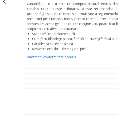
Canabidiolul (CBD) este un compus natural extras din f
canabis. CBD nu este psihoactiv si este recomandat i
proprietățile sale de calmare si normalizare a tegumentelo
receptorii pielii umane, motiv pentru care sunt recunoscut
acestea. De aceea gelul de dus ce conține CBD poate fi uti
atopica sau cu afecțiuni cutanate.
Stopează îmbătrânirea pielii
Curăță cu blândețe pielea, fără să o usuce și fără să o iri
Catifeleaza excelent pielea
Respectă echilibrul fiziologic al pielii.
Informatii conformitate produs