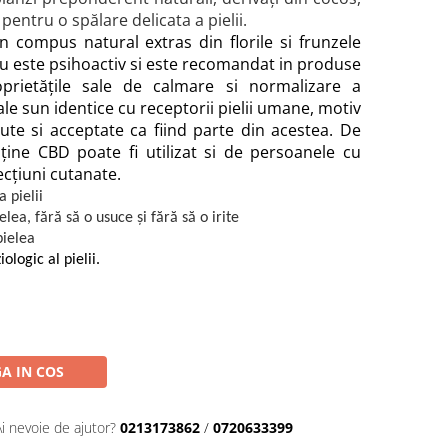
pentru o spălare delicata a pielii.
 compus natural extras din florile si frunzele
u este psihoactiv si este recomandat in produse
prietățile sale de calmare si normalizare a
le sun identice cu receptorii pielii umane, motiv
te si acceptate ca fiind parte din acestea. De
ine CBD poate fi utilizat si de persoanele cu
cțiuni cutanate.
 pielii
lea, fără să o usuce și fără să o irite
pielea
iologic al pielii.
A IN COS
Ai nevoie de ajutor?
0213173862
/
0720633399