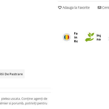
Adauga la Favorite
Cere 
Fabricat
Ingredi
in
natural
Romania
tii De Pastrare
u pielea uscata. Conține agenți de
almier si porumb, potriviți pentru