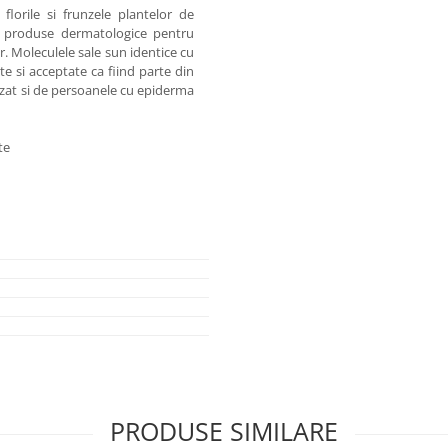
lorile si frunzele plantelor de
n produse dermatologice pentru
r. Moleculele sale sun identice cu
e si acceptate ca fiind parte din
lizat si de persoanele cu epiderma
te
PRODUSE SIMILARE