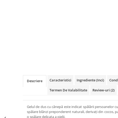
Caracteristici
Ingrediente (Inci)
Condi
Descriere
Termen De Valabilitate
Review-uri
(2)
Gelul de dus cu cânepă este indicat spălării persoanelor c
spălare blânzi preponderent naturali, derivați din cocos, p
o spălare delicata a pielii.