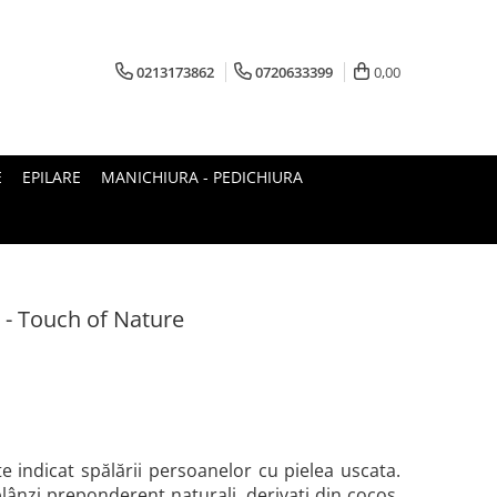
0213173862
0720633399
0,00
E
EPILARE
MANICHIURA - PEDICHIURA
 - Touch of Nature
 indicat spălării persoanelor cu pielea uscata.
lânzi preponderent naturali, derivați din cocos,