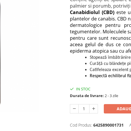
palmier si porumb, potriviți 
Canabidiolul (CBD)
este un
plantelor de canabis. CBD n
dermatologice pentru pro
tegumentelor. Moleculele sa
pentru care sunt recunoscu
aceea gelul de dus ce conț
epiderma atopica sau cu afe
Stopează îmbătrânirea
Curăță cu blândețe pie
Catifeleaza excelent 
Respectă echilibrul fiz
IN STOC
Durata de livrare:
2 - 3 zile
ADAUG
Cod Produs:
6425890001731