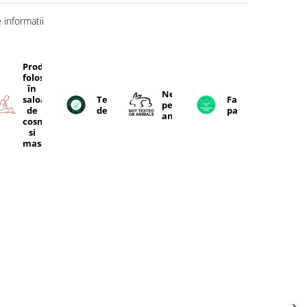
informatii
Produse
folosite
în
Netestate
ente
saloanele
Testat
Fara
pe
e
de
dermatologic
parabeni
animale
cosmetică
si
masaj