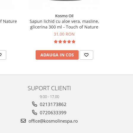
Kosmo Oil
of Nature
Sapun lichid cu aloe vera, masline,
Sapun l
glicerina 300 ml - Touch of Nature
gliceri
31,00 RON
ADAUGA IN COS
AD
SUPORT CLIENTI
9.00 - 17.00
0213173862
0720633399
office@kosmolinespa.ro