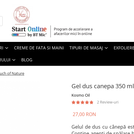
RI
CREME DE FATA SI MAINI
TIPURI DE MASAJ
EXFOLIER
RULUI
BLOG
ouch of Nature
Gel dus canepa 350 ml
Kosmo Oil
2 Review-uri
27,00 RON
Gelul de dus cu cânepă este
Conține agenți de spălare b