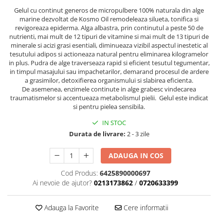
Gelul cu continut generos de micropulbere 100% naturala din alge
marine dezvoltat de Kosmo Oil remodeleaza silueta, tonifica si
revigoreaza epiderma. Alga albastra, prin continutul a peste 50 de
nutrienti, mai mult de 12 tipuri de vitamine si mai mult de 13 tipuri de
minerale si acizi grasi esentiali, diminueaza vizibil aspectul inestetic al
tesutului adipos si actioneaza natural pentru eliminarea kilogramelor
in plus. Pudra de alge traverseaza rapid si eficient tesutul tegumentar,
in timpul masajului sau impachetarilor, demarand procesul de ardere
a grasimilor, detoxifierea organismului si slabirea eficienta.
De asemenea, enzimele continute in alge grabesc vindecarea
traumatismelor si accentueaza metabolismul pielii. Gelul este indicat
si pentru pielea sensibila.
IN STOC
Durata de livrare:
2 - 3 zile
ADAUGA IN COS
Cod Produs:
6425890000697
Ai nevoie de ajutor?
0213173862
/
0720633399
Adauga la Favorite
Cere informatii