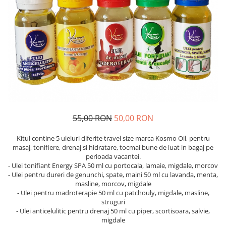
SUEDEZ (RELAXANT)
TERAPEUTIC
THAILANDEZ (LOMI-LOMI)
55,00 RON
50,00 RON
Kitul contine 5 uleiuri diferite travel size marca Kosmo Oil, pentru
masaj, tonifiere, drenaj si hidratare, tocmai bune de luat in bagaj pe
perioada vacantei.
- Ulei tonifiant Energy SPA 50 ml cu portocala, lamaie, migdale, morcov
- Ulei pentru dureri de genunchi, spate, maini 50 ml cu lavanda, menta,
masline, morcov, migdale
- Ulei pentru madroterapie 50 ml cu patchouly, migdale, masline,
struguri
- Ulei anticelulitic pentru drenaj 50 ml cu piper, scortisoara, salvie,
migdale