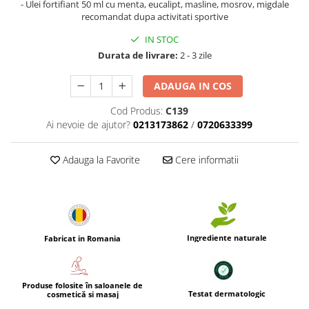
- Ulei fortifiant 50 ml cu menta, eucalipt, masline, mosrov, migdale
recomandat dupa activitati sportive
IN STOC
Durata de livrare:
2 - 3 zile
ADAUGA IN COS
Cod Produs:
C139
Ai nevoie de ajutor?
0213173862
/
0720633399
Adauga la Favorite
Cere informatii
Ingrediente naturale
Fabricat in Romania
Produse folosite în saloanele de
Testat dermatologic
cosmetică si masaj