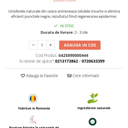
Unisferele naturale din ceara antreneaza celulele moarte si elimina
eficient punctele negre, rezultatul fiind regenerarea epidermei.
IN STOC
Durata de livrare:
2 - 3 zile
ADAUGA IN COS
Cod Produs:
6425890000444
Ai nevoie de ajutor?
0213173862
/
0720633399
Adauga la Favorite
Cere informatii
Ingrediente naturale
Fabricat in Romania
Produse folosite în saloanele de