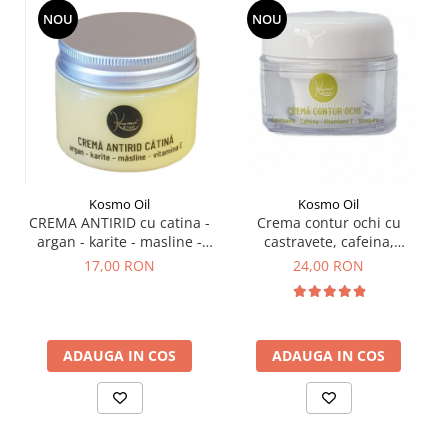
NOU
NOU
Kosmo Oil
Kosmo Oil
CREMA ANTIRID cu catina -
Crema contur ochi cu
argan - karite - masline -
castravete, cafeina,
vitamina E - 50 ml
vitamina E, strugure 50 ml
17,00 RON
24,00 RON
ADAUGA IN COS
ADAUGA IN COS