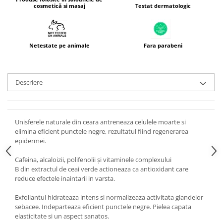
Testat dermatologic
cosmetică si masaj
Netestate pe animale
Fara parabeni
Descriere
Unisferele naturale din ceara antreneaza celulele moarte si
elimina eficient punctele negre, rezultatul fiind regenerarea
epidermei.
Cafeina, alcaloizii, polifenolii și vitaminele complexului
B din extractul de ceai verde actioneaza ca antioxidant care
reduce efectele inaintarii in varsta.
Exfoliantul hidrateaza intens si normalizeaza activitata glandelor
sebacee. Indeparteaza eficient punctele negre. Pielea capata
elasticitate si un aspect sanatos.