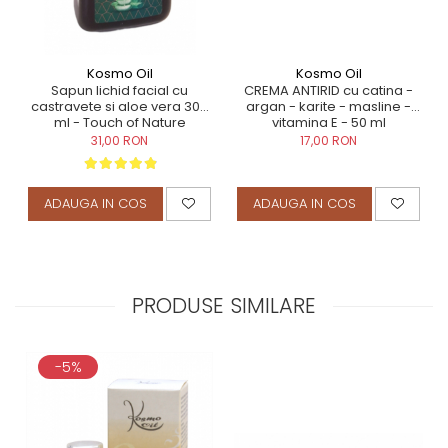
Kosmo Oil
Kosmo Oil
Sapun lichid facial cu
CREMA ANTIRID cu catina -
castravete si aloe vera 300
argan - karite - masline -
ml - Touch of Nature
vitamina E - 50 ml
31,00 RON
17,00 RON
ADAUGA IN COS
ADAUGA IN COS
PRODUSE SIMILARE
-5%