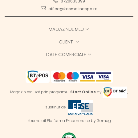
0720633399
office@kosmolinespa.ro
MAGAZINUL MEU
CLIENTI
DATE COMERCIALE
Magazin realizat prin programul
Start Online
by
,
susținut de
Kosmo oil
Platforma E-commerce by Gomag