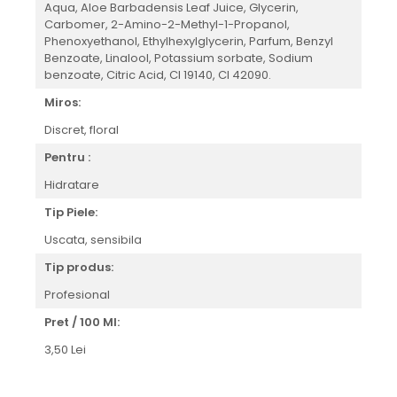
Aqua, Aloe Barbadensis Leaf Juice, Glycerin,
Carbomer, 2-Amino-2-Methyl-1-Propanol,
Phenoxyethanol, Ethylhexylglycerin, Parfum, Benzyl
Benzoate, Linalool, Potassium sorbate, Sodium
benzoate, Citric Acid, CI 19140, CI 42090.
Miros:
Discret, floral
Pentru :
Hidratare
Tip Piele:
Uscata, sensibila
Tip produs:
Profesional
Pret / 100 Ml:
3,50 Lei