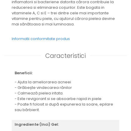
inflamatorii si bacteriene datorita cărora contribuie la
reducerea si eliminarea coșurilor. Este bogata in
vitaminele A, C si E – trei dintre cele mai importante
vitamine pentru piele, cu ajutorul cărora pielea devine
mai sănătoasa si mai luminoasa.
Informatii conformitate produs
Caracteristici
Beneficii:
- Ajuta la ameliorarea acneei
- Grăbește vindecarea rănilor
- Calmează pielea iritata.
- Este revigorant si se absoarbe rapid in piele
- Poate fi folosit si după expunerea la soare, epilare
sau bărbierit.
Ingrediente (Inci) Gel: