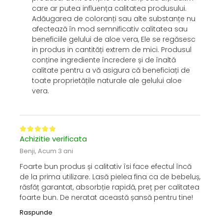
care ar putea influența calitatea produsului.
Adăugarea de coloranți sau alte substanțe nu
afectează în mod semnificativ calitatea sau
beneficiile gelului de aloe vera, Ele se regăsesc
in produs in cantități extrem de mici. Produsul
conține ingrediente încredere și de înaltă
calitate pentru a vă asigura că beneficiați de
toate proprietățile naturale ale gelului aloe
vera.
Achizitie verificata
Benji,
Acum 3 ani
Foarte bun produs și calitativ îsi face efectul încă
de la prima utilizare. Lasă pielea fina ca de bebeluș,
răsfăț garantat, absorbție rapidă, preț per calitatea
foarte bun. De neratat această șansă pentru tine!
Raspunde