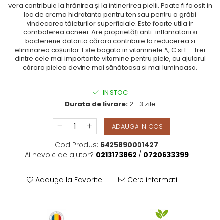
vera contribuie la hrănirea și la întinerirea pielii. Poate fi folosit in
loc de crema hidratanta pentru ten sau pentru a grăbi
vindecarea tăieturilor superficiale. Este foarte utila in
combaterea acneei. Are proprietăți anti-inflamatorii si
bacteriene datorita cărora contribuie la reducerea si
eliminarea coșurilor. Este bogata in vitaminele A, C si E – trei
dintre cele mai importante vitamine pentru piele, cu ajutorul
cărora pielea devine mai sănătoasa si mai luminoasa.
IN STOC
Durata de livrare:
2 - 3 zile
ADAUGA IN COS
Cod Produs:
6425890001427
Ai nevoie de ajutor?
0213173862
/
0720633399
Adauga la Favorite
Cere informatii