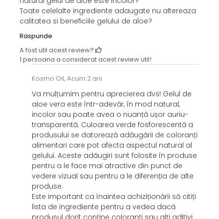
natural gelul de aloe este incolor?
Toate celelalte ingrediente adaugate nu altereaza
calitatea si beneficiile gelului de aloe?
Raspunde
A fost util acest review?
1 persoana a considerat acest review util!
Kosmo Oil,
Acum 2 ani
Va mulțumim pentru aprecierea dvs! Gelul de
aloe vera este într-adevăr, în mod natural,
incolor sau poate avea o nuanță ușor auriu-
transparentă. Culoarea verde fosforescentă a
produsului se datorează adăugării de coloranți
alimentari care pot afecta aspectul natural al
gelului. Aceste adăugiri sunt folosite în produse
pentru a le face mai atractive din punct de
vedere vizual sau pentru a le diferenția de alte
produse.
Este important ca înaintea achiziționării să citiți
lista de ingrediente pentru a vedea dacă
produsul dorit conține coloranți sau alți aditivi