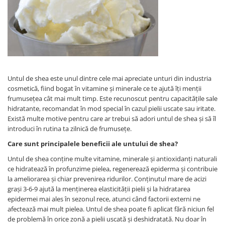
SUEDEZ (RELAXANT)
TERAPEUTIC
THAILANDEZ (LOMI-LOMI)
Untul de shea este unul dintre cele mai apreciate unturi din industria
cosmetică, fiind bogat în vitamine și minerale ce te ajută îți menții
frumusețea cât mai mult timp. Este recunoscut pentru capacitățile sale
hidratante, recomandat în mod special în cazul pielii uscate sau iritate.
Există multe motive pentru care ar trebui să adori untul de shea și să îl
introduci în rutina ta zilnică de frumusețe.
Care sunt principalele beneficii ale untului de shea?
Untul de shea conține multe vitamine, minerale și antioxidanți naturali
ce hidratează în profunzime pielea, regenerează epiderma și contribuie
la ameliorarea și chiar prevenirea ridurilor. Conținutul mare de acizi
grași 3-6-9 ajută la menținerea elasticității pielii și la hidratarea
epidermei mai ales în sezonul rece, atunci când factorii externi ne
afectează mai mult pielea. Untul de shea poate fi aplicat fără niciun fel
de problemă în orice zonă a pielii uscată și deshidratată. Nu doar în