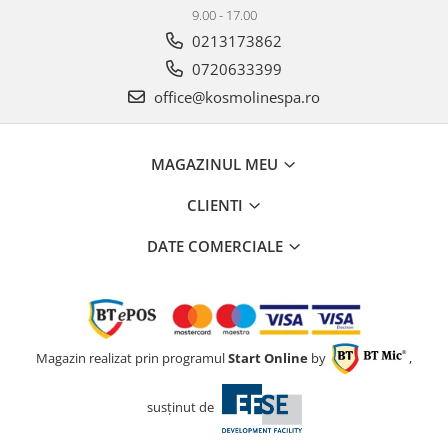
9.00 - 17.00
0213173862
0720633399
office@kosmolinespa.ro
MAGAZINUL MEU
CLIENTI
DATE COMERCIALE
Magazin realizat prin programul
Start Online
by
,
susținut de