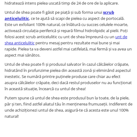
hidratează intens pielea uscată timp de 24 de ore de la aplicare.
Untul de shea poate fi găsit pe piață și sub forma unui
scrub
anticelulitic
, ce te ajută să scapi de pielea cu aspect de portocală.
Este un exfoliant 100% natural, ce înlătură cu succes celulele moarte,
activează circulația periferică și repară filmul hidrolipidic al pielii. Poți
folosi acest scrub anticelulitic cu unt de shea împreună cu un
unt de
shea anticelulitic
pentru mesaj pentru rezultate mai bune și mai
rapide. Pielea ta va deveni astfel mai catifelată, mai fermă și va avea un
aspect mai sănătos.
Untul de shea poate fi și produsul salvator în cazul călcâielor crăpate,
hidratând în profunzime pielea din această zonă și eliminând aspectul
inestetic. Se numără printre puținele produse care chiar au efect
asupra călcâielor crăpate, deci dacă restul produselor nu au funcționat
în această situație, încearcă cu untul de shea!
Putem spune că untul de shea este produsul bun la toate, de la piele,
păr și ten, fiind astfel aliatul tău în menținerea frumuseții. Indiferent de
unde achiziționezi untul de shea, asigură-te că acesta este unul 100%
natural!