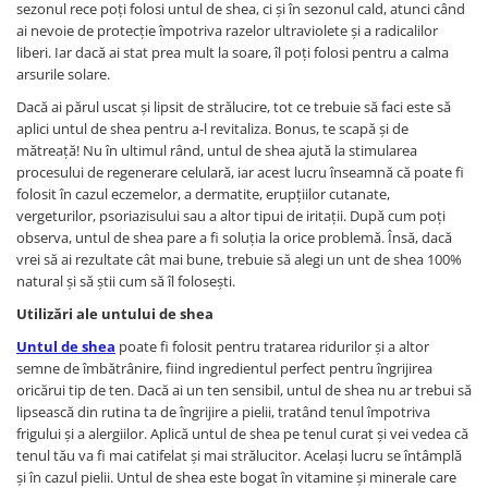
sezonul rece poți folosi untul de shea, ci și în sezonul cald, atunci când
ai nevoie de protecție împotriva razelor ultraviolete și a radicalilor
liberi. Iar dacă ai stat prea mult la soare, îl poți folosi pentru a calma
arsurile solare.
Dacă ai părul uscat și lipsit de strălucire, tot ce trebuie să faci este să
aplici untul de shea pentru a-l revitaliza. Bonus, te scapă și de
mătreață! Nu în ultimul rând, untul de shea ajută la stimularea
procesului de regenerare celulară, iar acest lucru înseamnă că poate fi
folosit în cazul eczemelor, a dermatite, erupțiilor cutanate,
vergeturilor, psoriazisului sau a altor tipui de iritații. După cum poți
observa, untul de shea pare a fi soluția la orice problemă. Însă, dacă
vrei să ai rezultate cât mai bune, trebuie să alegi un unt de shea 100%
natural și să știi cum să îl folosești.
Utilizări ale untului de shea
Untul de shea
poate fi folosit pentru tratarea ridurilor și a altor
semne de îmbătrânire, fiind ingredientul perfect pentru îngrijirea
oricărui tip de ten. Dacă ai un ten sensibil, untul de shea nu ar trebui să
lipsească din rutina ta de îngrijire a pielii, tratând tenul împotriva
frigului și a alergiilor. Aplică untul de shea pe tenul curat și vei vedea că
tenul tău va fi mai catifelat și mai strălucitor. Același lucru se întâmplă
și în cazul pielii. Untul de shea este bogat în vitamine și minerale care