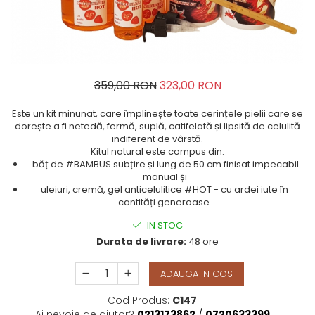
TERAPEUTIC
THAILANDEZ (LOMI-LOMI)
359,00 RON
323,00 RON
Este un kit minunat, care împlinește toate cerințele pielii care se
dorește a fi netedă, fermă, suplă, catifelată și lipsită de celulită
indiferent de vârstă.
Kitul natural este compus din:
băț de #BAMBUS subțire și lung de 50 cm finisat impecabil
manual și
uleiuri, cremă, gel anticelulitice #HOT - cu ardei iute în
cantități generoase.
IN STOC
Durata de livrare:
48 ore
ADAUGA IN COS
Cod Produs:
C147
Ai nevoie de ajutor?
0213173862
/
0720633399