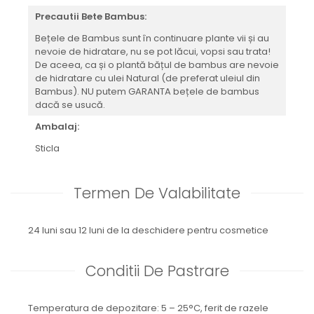
Precautii Bete Bambus:
Bețele de Bambus sunt în continuare plante vii și au
nevoie de hidratare, nu se pot lăcui, vopsi sau trata!
De aceea, ca și o plantă bățul de bambus are nevoie
de hidratare cu ulei Natural (de preferat uleiul din
Bambus). NU putem GARANTA bețele de bambus
dacă se usucă.
Ambalaj:
Sticla
Termen De Valabilitate
24 luni sau 12 luni de la deschidere pentru cosmetice
Conditii De Pastrare
Temperatura de depozitare: 5 – 25°C, ferit de razele