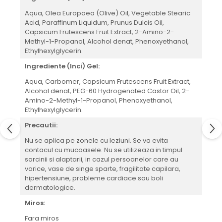
Aqua, Olea Europaea (Olive) Oil, Vegetable Stearic
Acid, Paraffinum Liquidum, Prunus Dulcis Oil,
Capsicum Frutescens Fruit Extract, 2-Amino-2-
Methyl-1-Propanol, Alcohol denat, Phenoxyethanol,
Ethylhexylglycerin.
Ingrediente (Inci) Gel:
Aqua, Carbomer, Capsicum Frutescens Fruit Extract,
Alcohol denat, PEG-60 Hydrogenated Castor Oil, 2-
Amino-2-Methyl-1-Propanol, Phenoxyethanol,
Ethylhexylglycerin.
Precautii:
Nu se aplica pe zonele cu leziuni. Se va evita
contacul cu mucoasele. Nu se utilizeaza in timpul
sarcinii si alaptarii, in cazul persoanelor care au
varice, vase de singe sparte, fragilitate capilara,
hipertensiune, probleme cardiace sau boli
dermatologice.
Miros:
Fara miros