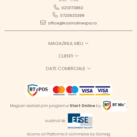
0213173862
0720633399
office@kosmolinespa.ro
MAGAZINUL MEU
CLIENTI
DATE COMERCIALE
Magazin realizat prin programul
Start Online
by
,
susținut de
Kosmo oil
Platforma E-commerce by Gomag