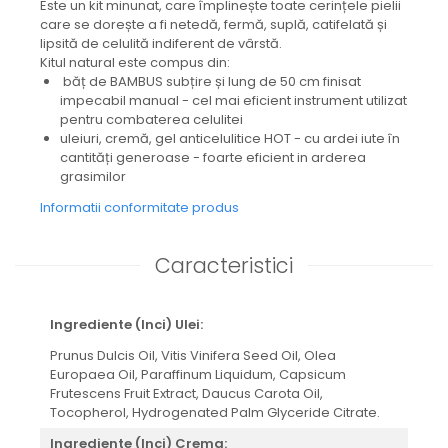
Este un kit minunat, care împlinește toate cerințele pielii
care se dorește a fi netedă, fermă, suplă, catifelată și
lipsită de celulită indiferent de vârstă.
Kitul natural este compus din:
băț de BAMBUS subțire și lung de 50 cm finisat
impecabil manual - cel mai eficient instrument utilizat
pentru combaterea celulitei
uleiuri, cremă, gel anticelulitice HOT - cu ardei iute în
cantități generoase - foarte eficient in arderea
grasimilor
Informatii conformitate produs
Caracteristici
Ingrediente (Inci) Ulei:
Prunus Dulcis Oil, Vitis Vinifera Seed Oil, Olea
Europaea Oil, Paraffinum Liquidum, Capsicum
Frutescens Fruit Extract, Daucus Carota Oil,
Tocopherol, Hydrogenated Palm Glyceride Citrate.
Ingrediente (Inci) Crema: