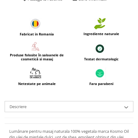
Ingrediente naturale
Fabricat in Romania
Produse folosite în saloanele de
Testat dermatologic
cosmetică si masaj
Netestate pe animale
Fara parabeni
Descriere
Lumânare pentru masaj naturala 100% vegetala marca Kosmo Oil
din ulei de migdale dulci, unt de shea, emolient obținut din ulei