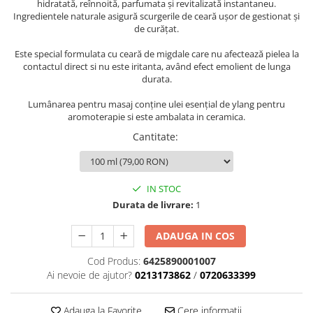
hidratată, reînnoită, parfumata și revitalizată instantaneu.
Ingredientele naturale asigură scurgerile de ceară ușor de gestionat și
de curățat.
Este special formulata cu ceară de migdale care nu afectează pielea la
contactul direct si nu este iritanta, având efect emolient de lunga
durata.
Lumânarea pentru masaj conține ulei esențial de ylang pentru
aromoterapie si este ambalata in ceramica.
Cantitate
:
IN STOC
Durata de livrare:
1
ADAUGA IN COS
Cod Produs:
6425890001007
Ai nevoie de ajutor?
0213173862
/
0720633399
Adauga la Favorite
Cere informatii