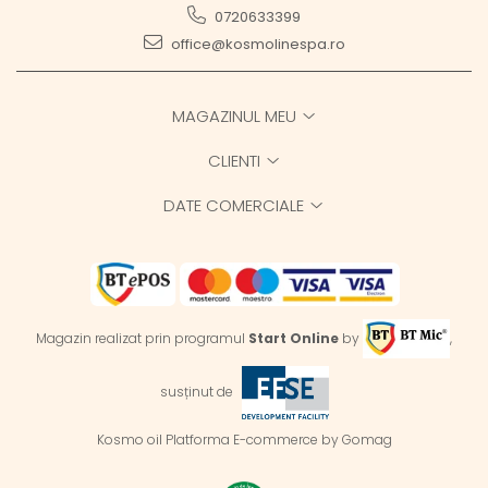
0720633399
office@kosmolinespa.ro
MAGAZINUL MEU
CLIENTI
DATE COMERCIALE
Magazin realizat prin programul
Start Online
by
,
susținut de
Kosmo oil
Platforma E-commerce by Gomag