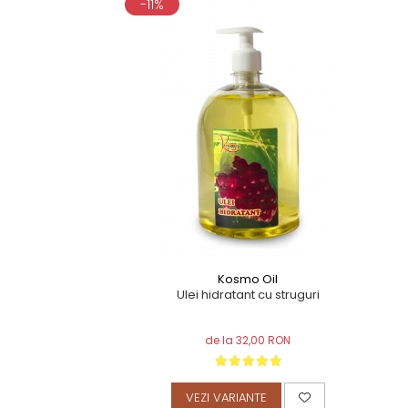
-11%
TERAPEUTIC
THAILANDEZ (LOMI-LOMI)
Kosmo Oil
Ulei hidratant cu struguri
de la 32,00 RON
VEZI VARIANTE