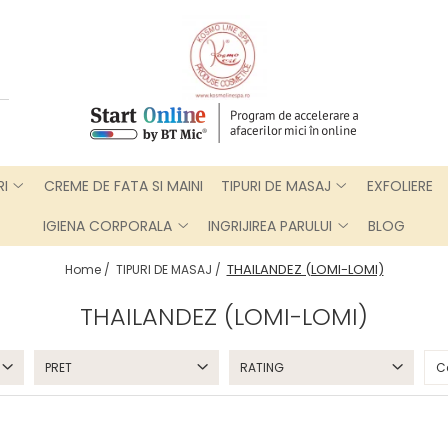
RI
CREME DE FATA SI MAINI
TIPURI DE MASAJ
EXFOLIERE
IGIENA CORPORALA
INGRIJIREA PARULUI
BLOG
THAILANDEZ (LOMI-LOMI)
Home /
TIPURI DE MASAJ /
THAILANDEZ (LOMI-LOMI)
PRET
RATING