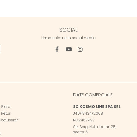
SOCIAL
Urmareste-ne in social media
DATE COMERCIALE
 Plata
SC KOSMO LINE SPA SRL
e Retur
J40/18434/2008
Produselor
RO24677197
Str. Serg. Nutu Ion nr. 25,
sector 5
L