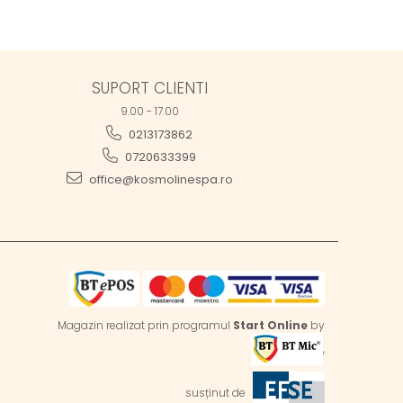
SUPORT CLIENTI
9.00 - 17.00
0213173862
0720633399
office@kosmolinespa.ro
Magazin realizat prin programul
Start Online
by
,
susținut de