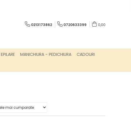
0213173862
0720633399
0,00
EPILARE
MANICHIURA - PEDICHIURA
CADOURI