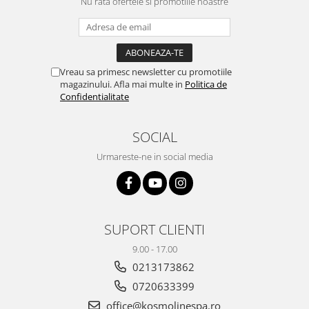
Nu rata ofertele si promotiile noastre
Vreau sa primesc newsletter cu promotiile
magazinului. Afla mai multe in
Politica de
Confidentialitate
SOCIAL
Urmareste-ne in social media
SUPORT CLIENTI
9.00 - 17.00
0213173862
0720633399
office@kosmolinespa.ro