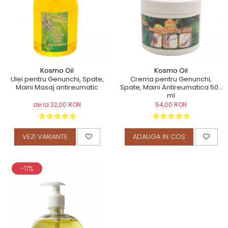
TERAPEUTIC
THAILANDEZ (LOMI-LOMI)
Kosmo Oil
Kosmo Oil
Ulei pentru Genunchi, Spate,
Crema pentru Genunchi,
Maini Masaj antireumatic
Spate, Maini Antireumatica 500
ml
de la 32,00 RON
54,00 RON
VEZI VARIANTE
ADAUGA IN COS
-11%