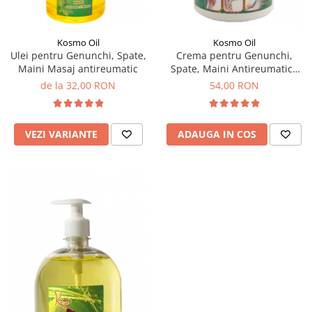
SUEDEZ (RELAXANT)
TERAPEUTIC
Kosmo Oil
Kosmo Oil
THAILANDEZ (LOMI-LOMI)
Ulei pentru Genunchi, Spate,
Crema pentru Genunchi,
Maini Masaj antireumatic
Spate, Maini Antireumatica
500 ml
de la 32,00 RON
54,00 RON
VEZI VARIANTE
ADAUGA IN COS