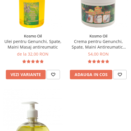
SUEDEZ (RELAXANT)
TERAPEUTIC
THAILANDEZ (LOMI-LOMI)
Kosmo Oil
Kosmo Oil
Ulei pentru Genunchi, Spate,
Crema pentru Genunchi,
Maini Masaj antireumatic
Spate, Maini Antireumatica
500 ml
de la 32,00 RON
54,00 RON
VEZI VARIANTE
ADAUGA IN COS