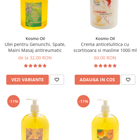
SUEDEZ (RELAXANT)
TERAPEUTIC
THAILANDEZ (LOMI-LOMI)
Kosmo Oil
Kosmo Oil
Ulei pentru Genunchi, Spate,
Crema anticelulitica cu
Maini Masaj antireumatic
scortisoara si masline 1000 ml
de la 32,00 RON
60,00 RON
VEZI VARIANTE
ADAUGA IN COS
-11%
-11%