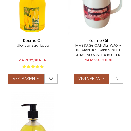
TERAPEUTIC
THAILANDEZ (LOMI-LOMI)
Kosmo Oil
Kosmo Oil
Ulei senzual Love
MASSAGE CANDLE WAX -
ROMANTIC - with SWEET
ALMOND & SHEA BUTTER
de la 32,00 RON
de la 38,00 RON
VEZI VARIANTE
VEZI VARIANTE