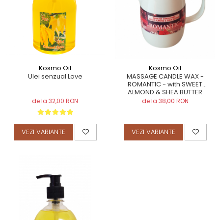
TERAPEUTIC
THAILANDEZ (LOMI-LOMI)
Kosmo Oil
Kosmo Oil
Ulei senzual Love
MASSAGE CANDLE WAX -
ROMANTIC - with SWEET
ALMOND & SHEA BUTTER
de la 32,00 RON
de la 38,00 RON
VEZI VARIANTE
VEZI VARIANTE