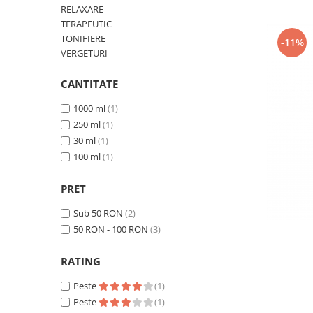
SUEDEZ (RELAXANT)
RELAXARE
TERAPEUTIC
TERAPEUTIC
TONIFIERE
-11%
THAILANDEZ (LOMI-LOMI)
VERGETURI
CANTITATE
1000 ml
(1)
250 ml
(1)
30 ml
(1)
100 ml
(1)
PRET
Sub 50 RON
(2)
50 RON - 100 RON
(3)
RATING
Peste
(1)
Peste
(1)