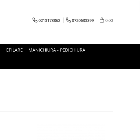
0213173862
0720633399
0,00
E
EPILARE
MANICHIURA - PEDICHIURA