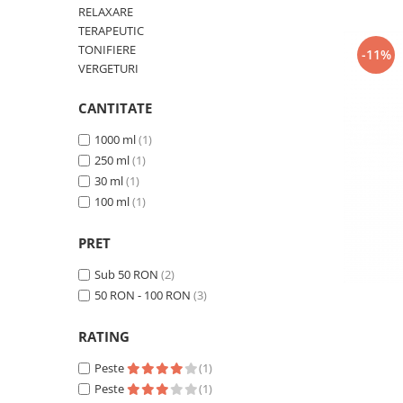
SUEDEZ (RELAXANT)
RELAXARE
TERAPEUTIC
TERAPEUTIC
TONIFIERE
-11%
THAILANDEZ (LOMI-LOMI)
VERGETURI
CANTITATE
1000 ml
(1)
250 ml
(1)
30 ml
(1)
100 ml
(1)
PRET
Sub 50 RON
(2)
50 RON - 100 RON
(3)
RATING
Peste
(1)
Peste
(1)