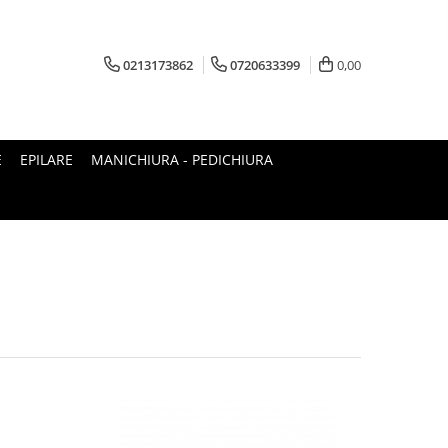
0213173862
0720633399
0,00
E
EPILARE
MANICHIURA - PEDICHIURA